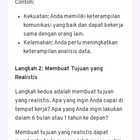
Contoh:
Kekuatan: Anda memiliki keterampilan
komunikasi yang baik dan dapat bekerja
sama dengan orang lain.
Kelemahan: Anda perlu meningkatkan
keterampilan analisis data.
Langkah 2: Membuat Tujuan yang
Realistis
Langkah kedua adalah membuat tujuan
yang realistis. Apa yang ingin Anda capai di
tempat kerja? Apa yang Anda ingin lakukan
dalam 6 bulan atau 1 tahun ke depan?
Membuat tujuan yang realistis dapat