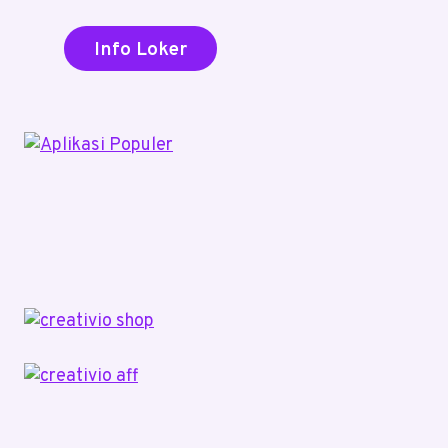
Info Loker