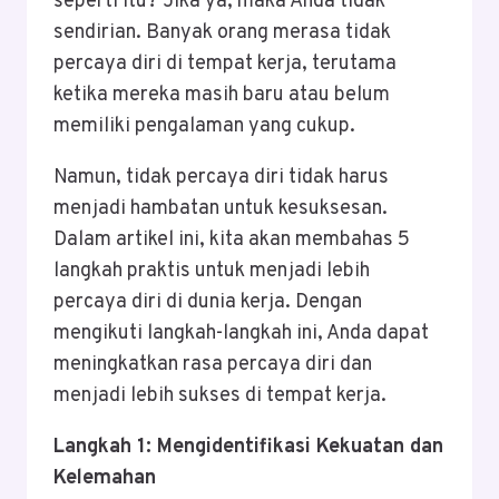
seperti itu? Jika ya, maka Anda tidak
sendirian. Banyak orang merasa tidak
percaya diri di tempat kerja, terutama
ketika mereka masih baru atau belum
memiliki pengalaman yang cukup.
Namun, tidak percaya diri tidak harus
menjadi hambatan untuk kesuksesan.
Dalam artikel ini, kita akan membahas 5
langkah praktis untuk menjadi lebih
percaya diri di dunia kerja. Dengan
mengikuti langkah-langkah ini, Anda dapat
meningkatkan rasa percaya diri dan
menjadi lebih sukses di tempat kerja.
Langkah 1: Mengidentifikasi Kekuatan dan
Kelemahan