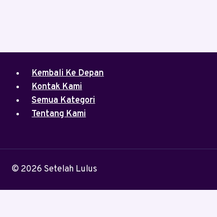
Kembali Ke Depan
Kontak Kami
Semua Kategori
Tentang Kami
© 2026 Setelah Lulus
Category