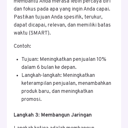
membantu Anda merasa lebih percaya diri
dan fokus pada apa yang ingin Anda capai.
Pastikan tujuan Anda spesifik, terukur,
dapat dicapai, relevan, dan memiliki batas
waktu (SMART).
Contoh:
Tujuan: Meningkatkan penjualan 10%
dalam 6 bulan ke depan.
Langkah-langkah: Meningkatkan
keterampilan penjualan, menambahkan
produk baru, dan meningkatkan
promosi.
Langkah 3: Membangun Jaringan