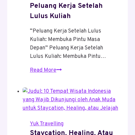
Bisa
Peluang Kerja Setelah
Dicoba
Lulus Kuliah
Anak
Muda
“Peluang Kerja Setelah Lulus
Kuliah: Membuka Pintu Masa
Depan” Peluang Kerja Setelah
Lulus Kuliah: Membuka Pintu…
Peluang
Read More
Kerja
Setelah
Lulus
Kuliah
Yuk Travelling
Staycation, Healing, Atau