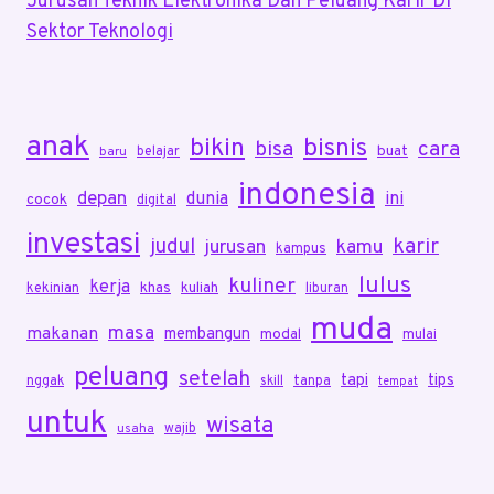
Jurusan Teknik Elektronika Dan Peluang Karir Di
Sektor Teknologi
anak
bikin
bisnis
bisa
cara
buat
belajar
baru
indonesia
depan
dunia
ini
cocok
digital
investasi
karir
judul
jurusan
kamu
kampus
lulus
kuliner
kerja
khas
kuliah
kekinian
liburan
muda
masa
makanan
membangun
modal
mulai
peluang
setelah
tapi
tips
nggak
skill
tanpa
tempat
untuk
wisata
wajib
usaha