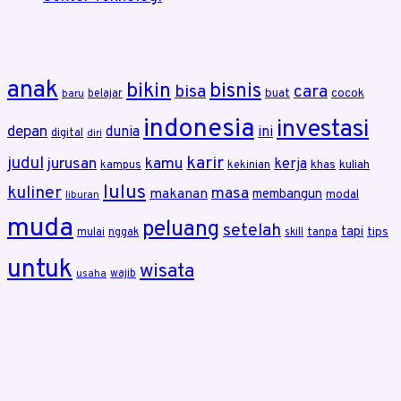
anak
bikin
bisnis
bisa
cara
buat
cocok
belajar
baru
indonesia
investasi
depan
dunia
ini
digital
diri
karir
judul
jurusan
kamu
kerja
khas
kuliah
kampus
kekinian
lulus
kuliner
masa
makanan
membangun
modal
liburan
muda
peluang
setelah
tapi
tips
mulai
nggak
skill
tanpa
untuk
wisata
wajib
usaha