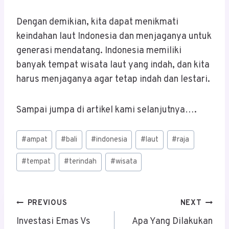
Dengan demikian, kita dapat menikmati
keindahan laut Indonesia dan menjaganya untuk
generasi mendatang. Indonesia memiliki
banyak tempat wisata laut yang indah, dan kita
harus menjaganya agar tetap indah dan lestari.
Sampai jumpa di artikel kami selanjutnya….
Post
#
ampat
#
bali
#
indonesia
#
laut
#
raja
Tags:
#
tempat
#
terindah
#
wisata
Post
PREVIOUS
NEXT
Navigation
Investasi Emas Vs
Apa Yang Dilakukan