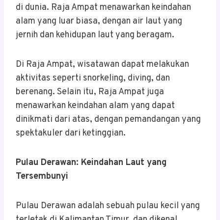
di dunia. Raja Ampat menawarkan keindahan
alam yang luar biasa, dengan air laut yang
jernih dan kehidupan laut yang beragam.
Di Raja Ampat, wisatawan dapat melakukan
aktivitas seperti snorkeling, diving, dan
berenang. Selain itu, Raja Ampat juga
menawarkan keindahan alam yang dapat
dinikmati dari atas, dengan pemandangan yang
spektakuler dari ketinggian.
Pulau Derawan: Keindahan Laut yang
Tersembunyi
Pulau Derawan adalah sebuah pulau kecil yang
terletak di Kalimantan Timur, dan dikenal