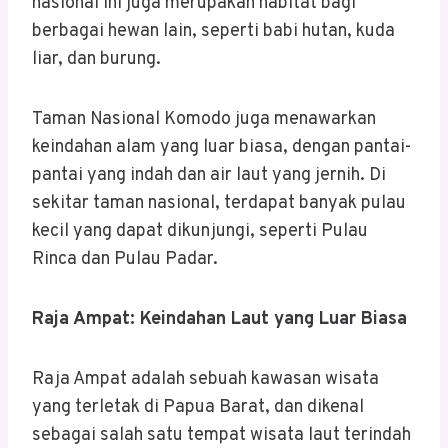
nasional ini juga merupakan habitat bagi
berbagai hewan lain, seperti babi hutan, kuda
liar, dan burung.
Taman Nasional Komodo juga menawarkan
keindahan alam yang luar biasa, dengan pantai-
pantai yang indah dan air laut yang jernih. Di
sekitar taman nasional, terdapat banyak pulau
kecil yang dapat dikunjungi, seperti Pulau
Rinca dan Pulau Padar.
Raja Ampat: Keindahan Laut yang Luar Biasa
Raja Ampat adalah sebuah kawasan wisata
yang terletak di Papua Barat, dan dikenal
sebagai salah satu tempat wisata laut terindah