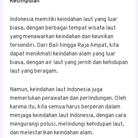
Kesimpulan
Indonesia memiliki keindahan laut yang luar
biasa, dengan berbagai tempat wisata laut
yang menawarkan keindahan dan keunikan
tersendiri. Dari Bali hingga Raja Ampat, kita
dapat menikmati keindahan alam yang luar
biasa, dengan air laut yang jernih dan kehidupan
laut yang beragam.
Namun, keindahan laut Indonesia juga
memerlukan perawatan dan perlindungan. Oleh
karena itu, kita semua harus berperan dalam
menjaga keindahan laut Indonesia, dengan cara
mengurangi polusi, melindungi kehidupan laut,
dan melestarikan keindahan alam.