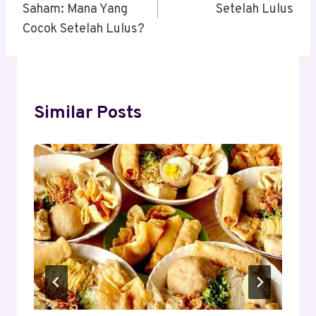
Saham: Mana Yang
Setelah Lulus
Cocok Setelah Lulus?
Similar Posts