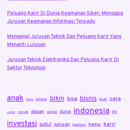
Peluang Karir Di Dunia Keamanan Siber: Mengapa
Jurusan Keamanan Informasi Terpadu
Mengenal Jurusan Teknik Dan Peluang Karir Yang
Menanti Lulusan
Jurusan Teknik Elektronika Dan Peluang Karir Di
Sektor Teknologi
anak
bikin
bisnis
bisa
cara
belajar
buat
baru
indonesia
depan
dunia
ini
cocok
digital
cerah
investasi
karir
judul
jurusan
kamu
kampus