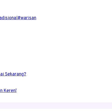
adisional
#
warisan
lai Sekarang?
n Keren!