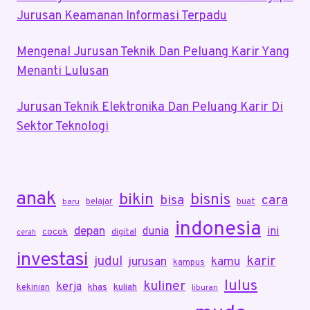
Jurusan Keamanan Informasi Terpadu
Mengenal Jurusan Teknik Dan Peluang Karir Yang
Menanti Lulusan
Jurusan Teknik Elektronika Dan Peluang Karir Di
Sektor Teknologi
anak
bikin
bisnis
bisa
cara
belajar
buat
baru
indonesia
depan
dunia
ini
cocok
digital
cerah
investasi
karir
judul
jurusan
kamu
kampus
lulus
kuliner
kerja
khas
kuliah
kekinian
liburan