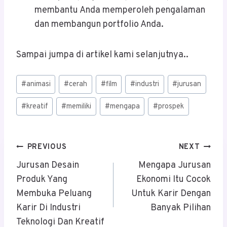
membantu Anda memperoleh pengalaman
dan membangun portfolio Anda.
Sampai jumpa di artikel kami selanjutnya..
Post
#
animasi
#
cerah
#
film
#
industri
#
jurusan
Tags:
#
kreatif
#
memiliki
#
mengapa
#
prospek
Post
PREVIOUS
NEXT
Navigation
Jurusan Desain
Mengapa Jurusan
Produk Yang
Ekonomi Itu Cocok
Membuka Peluang
Untuk Karir Dengan
Karir Di Industri
Banyak Pilihan
Teknologi Dan Kreatif