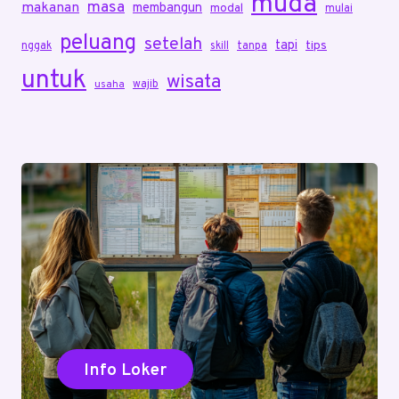
muda
masa
makanan
membangun
modal
mulai
peluang
setelah
tapi
tips
nggak
skill
tanpa
untuk
wisata
wajib
usaha
Info Loker