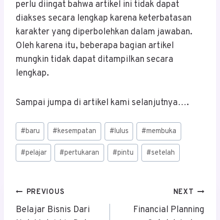
perlu diingat bahwa artikel ini tidak dapat
diakses secara lengkap karena keterbatasan
karakter yang diperbolehkan dalam jawaban.
Oleh karena itu, beberapa bagian artikel
mungkin tidak dapat ditampilkan secara
lengkap.
Sampai jumpa di artikel kami selanjutnya….
Post
#
baru
#
kesempatan
#
lulus
#
membuka
Tags:
#
pelajar
#
pertukaran
#
pintu
#
setelah
Post
PREVIOUS
NEXT
Navigation
Belajar Bisnis Dari
Financial Planning