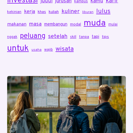
investasi
karir
judul
jurusan
kamu
kampus
lulus
kuliner
kerja
khas
kuliah
kekinian
liburan
muda
masa
makanan
membangun
modal
mulai
peluang
setelah
tapi
tips
nggak
skill
tanpa
untuk
wisata
wajib
usaha