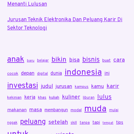
Menanti Lulusan
Jurusan Teknik Elektronika Dan Peluang Karir Di
Sektor Teknologi
anak
bikin
bisnis
bisa
cara
buat
belajar
baru
indonesia
depan
dunia
ini
cocok
digital
investasi
karir
judul
jurusan
kamu
kampus
lulus
kuliner
kerja
khas
kuliah
kekinian
liburan
muda
masa
makanan
membangun
modal
mulai
peluang
setelah
tapi
tips
nggak
skill
tanpa
tempat