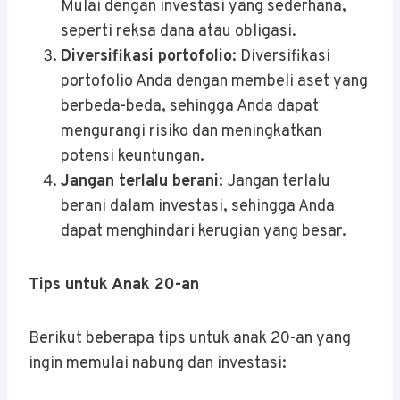
Mulai dengan investasi yang sederhana,
seperti reksa dana atau obligasi.
Diversifikasi portofolio
: Diversifikasi
portofolio Anda dengan membeli aset yang
berbeda-beda, sehingga Anda dapat
mengurangi risiko dan meningkatkan
potensi keuntungan.
Jangan terlalu berani
: Jangan terlalu
berani dalam investasi, sehingga Anda
dapat menghindari kerugian yang besar.
Tips untuk Anak 20-an
Berikut beberapa tips untuk anak 20-an yang
ingin memulai nabung dan investasi: