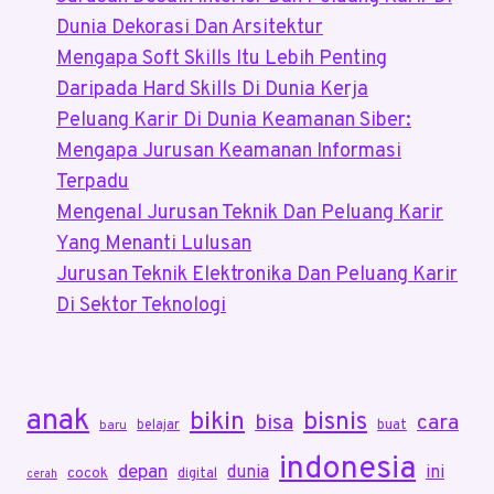
Cocok
Dunia Dekorasi Dan Arsitektur
Untuk
Mengapa Soft Skills Itu Lebih Penting
Healing
Daripada Hard Skills Di Dunia Kerja
Peluang Karir Di Dunia Keamanan Siber:
Mengapa Jurusan Keamanan Informasi
Terpadu
Mengenal Jurusan Teknik Dan Peluang Karir
Yang Menanti Lulusan
Jurusan Teknik Elektronika Dan Peluang Karir
Di Sektor Teknologi
anak
bikin
bisnis
bisa
cara
belajar
buat
baru
indonesia
depan
dunia
ini
cocok
digital
cerah