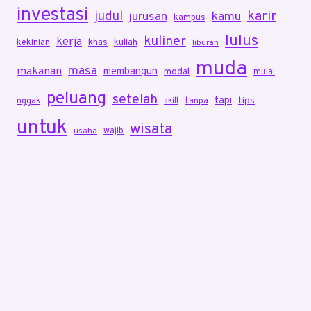
investasi
karir
judul
jurusan
kamu
kampus
lulus
kuliner
kerja
khas
kuliah
kekinian
liburan
muda
masa
makanan
membangun
modal
mulai
peluang
setelah
tapi
tips
nggak
skill
tanpa
untuk
wisata
wajib
usaha