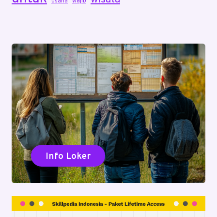
wajib
usaha
Info Loker