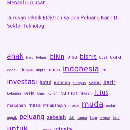
Menanti Lulusan
Jurusan Teknik Elektronika Dan Peluang Karir Di
Sektor Teknologi
anak
bikin
bisnis
bisa
cara
buat
belajar
baru
indonesia
depan
dunia
ini
cocok
digital
investasi
karir
judul
jurusan
kamu
kampus
lulus
kuliner
kerja
khas
kuliah
kekinian
liburan
muda
masa
makanan
membangun
modal
mulai
peluang
setelah
tapi
tips
nggak
skill
tanpa
tempat
untuk
wisata