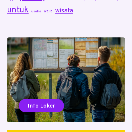
untuk
wisata
wajib
usaha
Info Loker