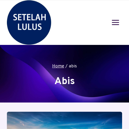
Skip
to
content
Home
/
abis
Abis