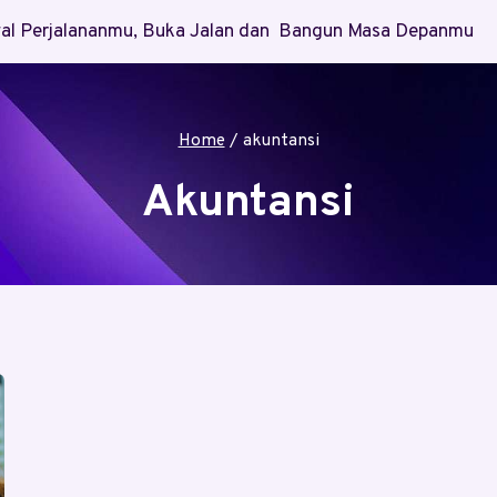
Awal Perjalananmu, Buka Jalan dan Bangun Masa Depanmu
Home
/
akuntansi
Akuntansi