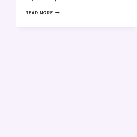
SKILL
READ MORE
YANG
BISA
KAMU
PELAJARI
SAMBIL
CARI
ARAH
HIDUP