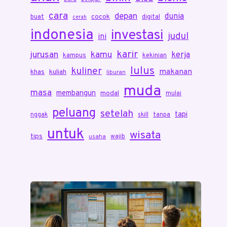
cara
depan
dunia
cocok
buat
digital
cerah
indonesia
investasi
judul
ini
karir
jurusan
kamu
kerja
kampus
kekinian
lulus
kuliner
makanan
khas
kuliah
liburan
muda
masa
membangun
modal
mulai
peluang
setelah
tapi
nggak
skill
tanpa
untuk
wisata
tips
wajib
usaha