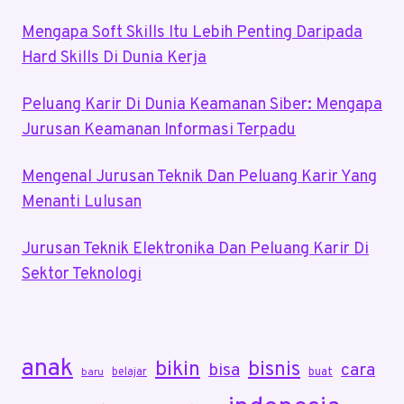
DEKORASI
DAN
Mengapa Soft Skills Itu Lebih Penting Daripada
ARSITEKTUR
Hard Skills Di Dunia Kerja
Peluang Karir Di Dunia Keamanan Siber: Mengapa
Jurusan Keamanan Informasi Terpadu
Mengenal Jurusan Teknik Dan Peluang Karir Yang
Menanti Lulusan
Jurusan Teknik Elektronika Dan Peluang Karir Di
Sektor Teknologi
anak
bikin
bisnis
bisa
cara
belajar
buat
baru