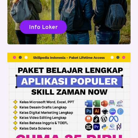
Info Loker