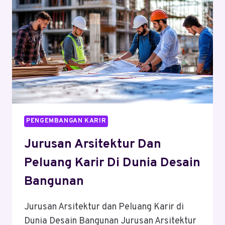
PENGEMBANGAN KARIR
Jurusan Arsitektur Dan
Peluang Karir Di Dunia Desain
Bangunan
Jurusan Arsitektur dan Peluang Karir di
Dunia Desain Bangunan Jurusan Arsitektur