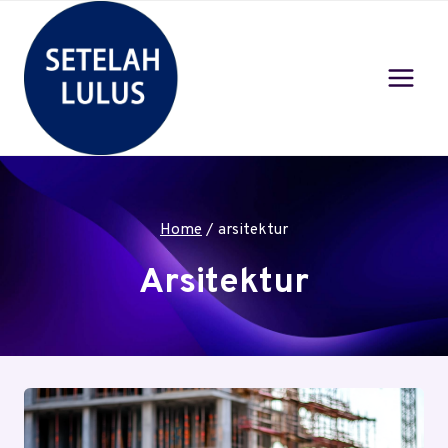
Skip
to
content
Home
/
arsitektur
Arsitektur