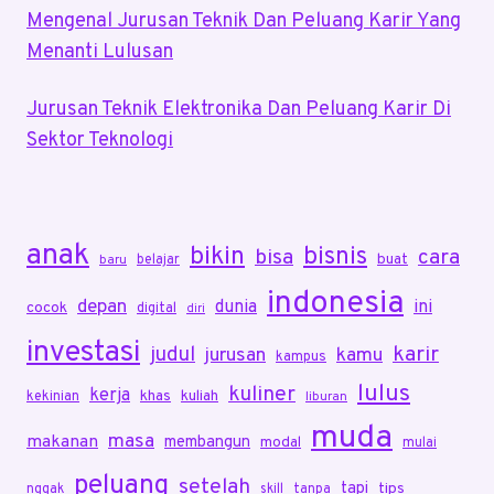
Mengenal Jurusan Teknik Dan Peluang Karir Yang
Menanti Lulusan
Jurusan Teknik Elektronika Dan Peluang Karir Di
Sektor Teknologi
anak
bikin
bisnis
bisa
cara
buat
belajar
baru
indonesia
depan
dunia
ini
cocok
digital
diri
investasi
karir
judul
jurusan
kamu
kampus
lulus
kuliner
kerja
khas
kuliah
kekinian
liburan
muda
masa
makanan
membangun
modal
mulai
peluang
setelah
tapi
tips
nggak
skill
tanpa