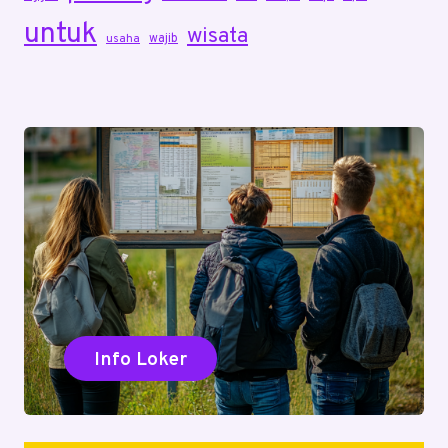
untuk
wisata
wajib
usaha
Info Loker