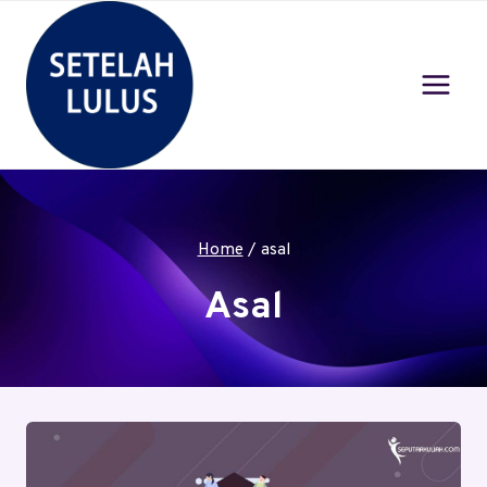
Skip
to
content
Home
/
asal
Asal