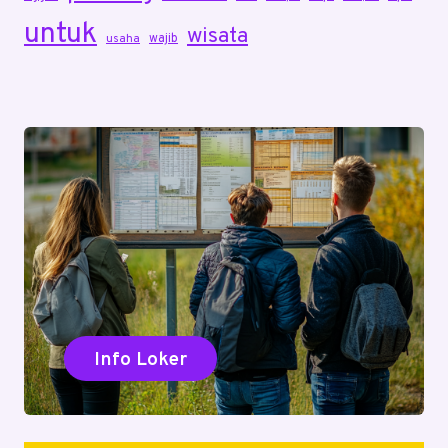
untuk
wisata
wajib
usaha
Info Loker