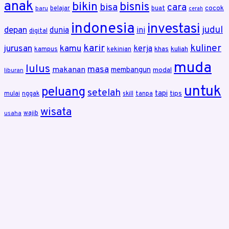
anak
bikin
bisnis
bisa
cara
cocok
belajar
buat
baru
cerah
indonesia
investasi
judul
depan
dunia
ini
digital
karir
kuliner
jurusan
kamu
kerja
khas
kuliah
kampus
kekinian
muda
lulus
masa
makanan
membangun
modal
liburan
untuk
peluang
setelah
tapi
tips
mulai
nggak
skill
tanpa
wisata
wajib
usaha