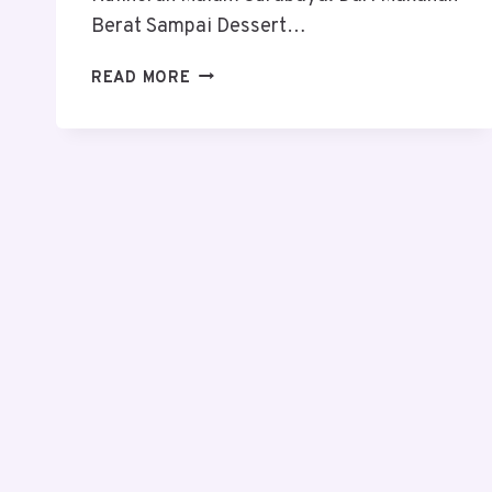
Berat Sampai Dessert…
KULINERAN
READ MORE
MALAM
SURABAYA:
DARI
MAKANAN
BERAT
SAMPAI
DESSERT