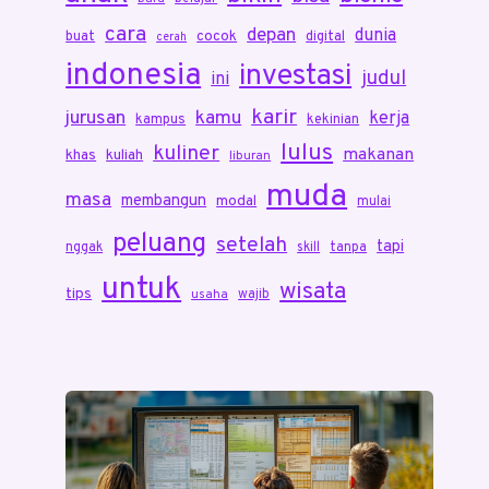
cara
depan
dunia
cocok
buat
digital
cerah
indonesia
investasi
judul
ini
karir
jurusan
kamu
kerja
kampus
kekinian
lulus
kuliner
makanan
khas
kuliah
liburan
muda
masa
membangun
modal
mulai
peluang
setelah
tapi
nggak
skill
tanpa
untuk
wisata
tips
wajib
usaha