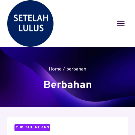
Skip
to
content
Home
/
berbahan
Berbahan
YUK KULINERAN