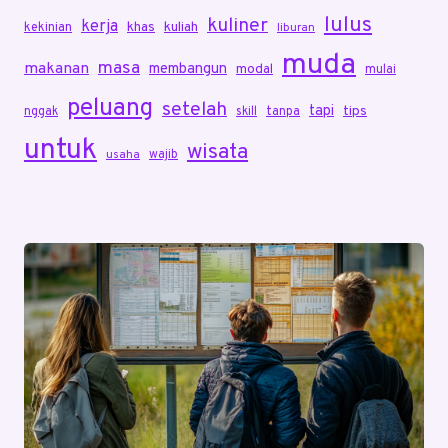
lulus
kuliner
kerja
khas
kuliah
kekinian
liburan
muda
masa
makanan
membangun
modal
mulai
peluang
setelah
tapi
tips
nggak
skill
tanpa
untuk
wisata
wajib
usaha