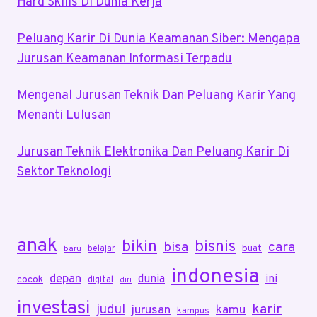
Hard Skills Di Dunia Kerja
Peluang Karir Di Dunia Keamanan Siber: Mengapa
Jurusan Keamanan Informasi Terpadu
Mengenal Jurusan Teknik Dan Peluang Karir Yang
Menanti Lulusan
Jurusan Teknik Elektronika Dan Peluang Karir Di
Sektor Teknologi
anak
bikin
bisnis
bisa
cara
buat
belajar
baru
indonesia
depan
dunia
ini
cocok
digital
diri
investasi
karir
judul
jurusan
kamu
kampus