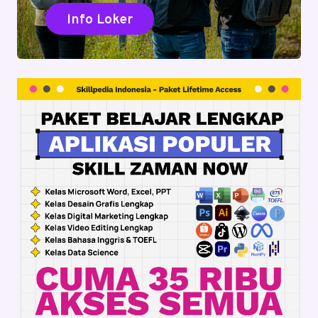
Info Loker