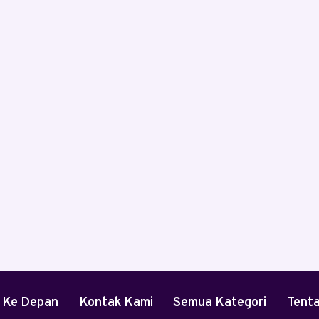
 Ke Depan
Kontak Kami
Semua Kategori
Tent