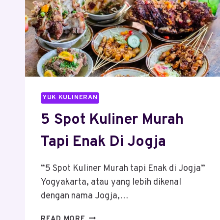
YUK KULINERAN
5 Spot Kuliner Murah
Tapi Enak Di Jogja
“5 Spot Kuliner Murah tapi Enak di Jogja”
Yogyakarta, atau yang lebih dikenal
dengan nama Jogja,…
5
READ MORE