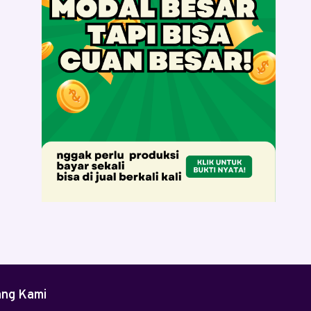
ang Kami