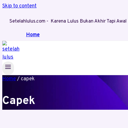
Skip to content
Setelahlulus.com - Karena Lulus Bukan Akhir Tapi Aw
Home
Home
/
capek
Capek