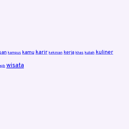
karir
kuliner
san
kamu
kerja
khas
kuliah
kampus
kekinian
wisata
ajib