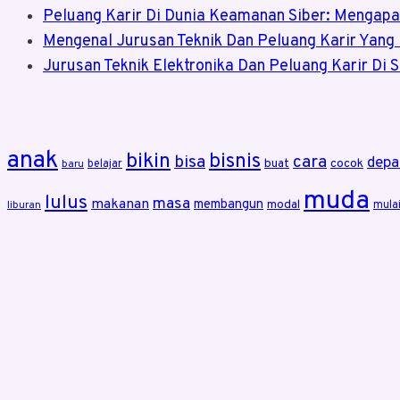
Peluang Karir Di Dunia Keamanan Siber: Mengap
Mengenal Jurusan Teknik Dan Peluang Karir Yang
Jurusan Teknik Elektronika Dan Peluang Karir Di S
anak
bikin
bisnis
bisa
cara
depa
buat
cocok
belajar
baru
muda
lulus
masa
makanan
membangun
modal
mula
liburan