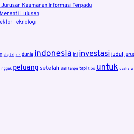
a Jurusan Keamanan Informasi Terpadu
 Menanti Lulusan
ektor Teknologi
indonesia
investasi
judul
juru
n
dunia
ini
digital
diri
untuk
peluang
setelah
tapi
tips
i
nggak
skill
tanpa
w
usaha