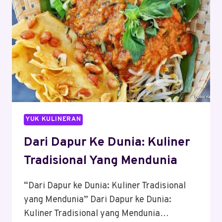
YUK KULINERAN
Dari Dapur Ke Dunia: Kuliner
Tradisional Yang Mendunia
“Dari Dapur ke Dunia: Kuliner Tradisional
yang Mendunia” Dari Dapur ke Dunia:
Kuliner Tradisional yang Mendunia…