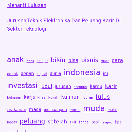
Menanti Lulusan
Jurusan Teknik Elektronika Dan Peluang Karir Di
Sektor Teknologi
anak
bikin
bisnis
bisa
cara
buat
belajar
baru
indonesia
depan
dunia
ini
cocok
digital
investasi
karir
judul
jurusan
kamu
kampus
lulus
kuliner
kerja
khas
kuliah
kekinian
liburan
muda
masa
makanan
membangun
modal
mulai
peluang
setelah
tapi
tips
nggak
skill
tanpa
tempat