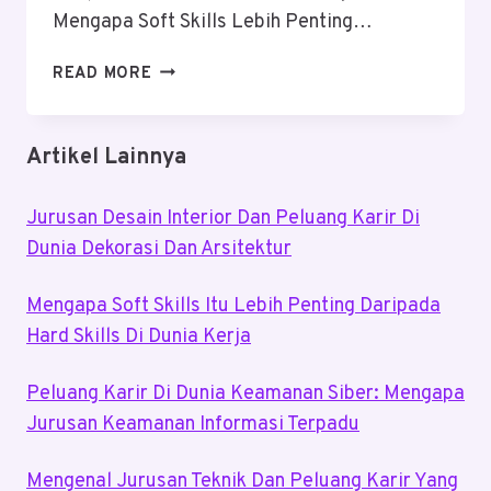
Mengapa Soft Skills Lebih Penting…
MENGAPA
READ MORE
SOFT
SKILLS
ITU
Artikel Lainnya
LEBIH
PENTING
Jurusan Desain Interior Dan Peluang Karir Di
DARIPADA
HARD
Dunia Dekorasi Dan Arsitektur
SKILLS
DI
Mengapa Soft Skills Itu Lebih Penting Daripada
DUNIA
Hard Skills Di Dunia Kerja
KERJA
Peluang Karir Di Dunia Keamanan Siber: Mengapa
Jurusan Keamanan Informasi Terpadu
Mengenal Jurusan Teknik Dan Peluang Karir Yang