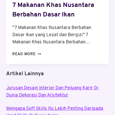
7 Makanan Khas Nusantara
Berbahan Dasar Ikan
“7 Makanan Khas Nusantara Berbahan
Dasar Ikan yang Lezat dan Bergizi” 7
Makanan Khas Nusantara Berbahan…
7
READ MORE
MAKANAN
KHAS
NUSANTARA
Artikel Lainnya
BERBAHAN
DASAR
Jurusan Desain Interior Dan Peluang Karir Di
IKAN
Dunia Dekorasi Dan Arsitektur
Mengapa Soft Skills Itu Lebih Penting Daripada