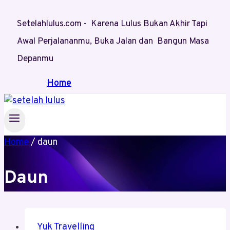
Skip
Setelahlulus.com - Karena Lulus Bukan Akhir Tapi
to
content
Awal Perjalananmu, Buka Jalan dan Bangun Masa
Depanmu
Home
Home
/
daun
Daun
Yuk Travelling