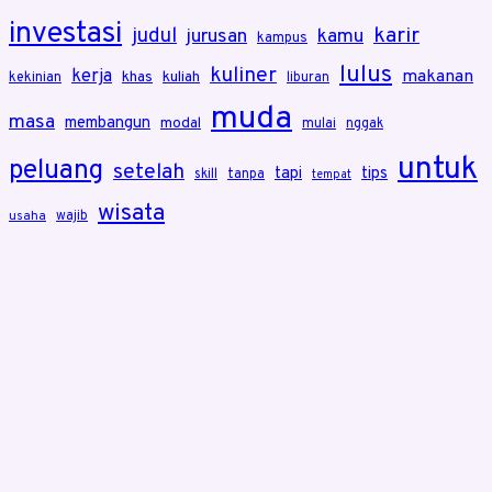
investasi
karir
judul
jurusan
kamu
kampus
lulus
kuliner
kerja
makanan
khas
kuliah
kekinian
liburan
muda
masa
membangun
modal
mulai
nggak
untuk
peluang
setelah
tapi
tips
skill
tanpa
tempat
wisata
wajib
usaha