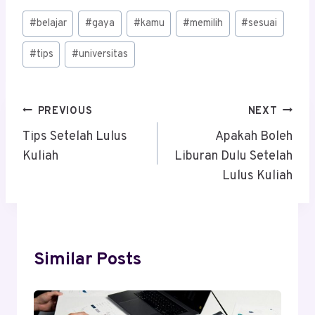
Post
#
belajar
#
gaya
#
kamu
#
memilih
#
sesuai
Tags:
#
tips
#
universitas
Post
PREVIOUS
NEXT
Navigation
Tips Setelah Lulus
Apakah Boleh
Kuliah
Liburan Dulu Setelah
Lulus Kuliah
Similar Posts