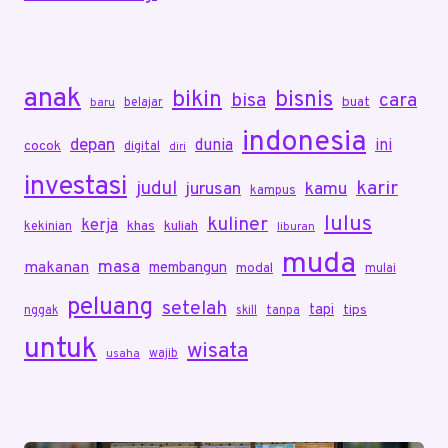
anak
bikin
bisnis
bisa
cara
buat
belajar
baru
indonesia
depan
dunia
ini
cocok
digital
diri
investasi
karir
judul
jurusan
kamu
kampus
lulus
kuliner
kerja
khas
kuliah
kekinian
liburan
muda
masa
makanan
membangun
modal
mulai
peluang
setelah
tapi
tips
nggak
skill
tanpa
untuk
wisata
wajib
usaha