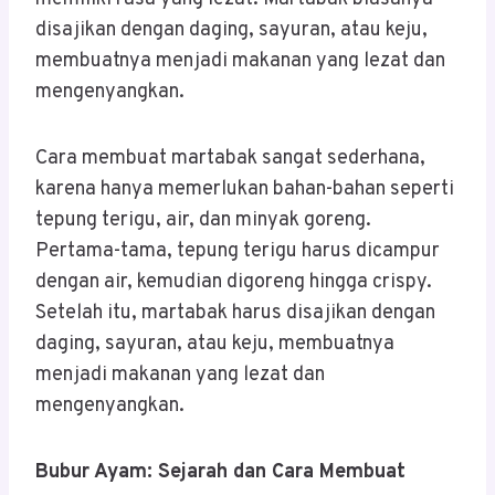
disajikan dengan daging, sayuran, atau keju,
membuatnya menjadi makanan yang lezat dan
mengenyangkan.
Cara membuat martabak sangat sederhana,
karena hanya memerlukan bahan-bahan seperti
tepung terigu, air, dan minyak goreng.
Pertama-tama, tepung terigu harus dicampur
dengan air, kemudian digoreng hingga crispy.
Setelah itu, martabak harus disajikan dengan
daging, sayuran, atau keju, membuatnya
menjadi makanan yang lezat dan
mengenyangkan.
Bubur Ayam: Sejarah dan Cara Membuat