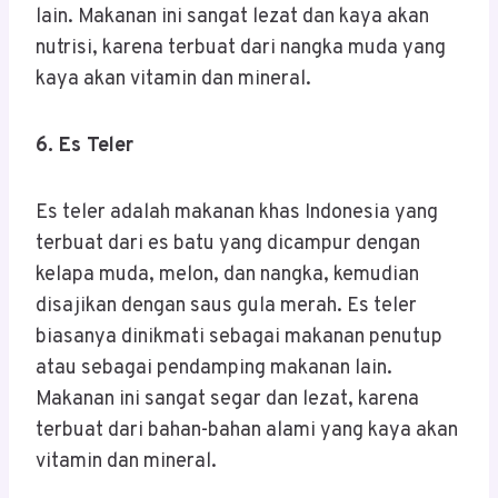
lain. Makanan ini sangat lezat dan kaya akan
nutrisi, karena terbuat dari nangka muda yang
kaya akan vitamin dan mineral.
6. Es Teler
Es teler adalah makanan khas Indonesia yang
terbuat dari es batu yang dicampur dengan
kelapa muda, melon, dan nangka, kemudian
disajikan dengan saus gula merah. Es teler
biasanya dinikmati sebagai makanan penutup
atau sebagai pendamping makanan lain.
Makanan ini sangat segar dan lezat, karena
terbuat dari bahan-bahan alami yang kaya akan
vitamin dan mineral.