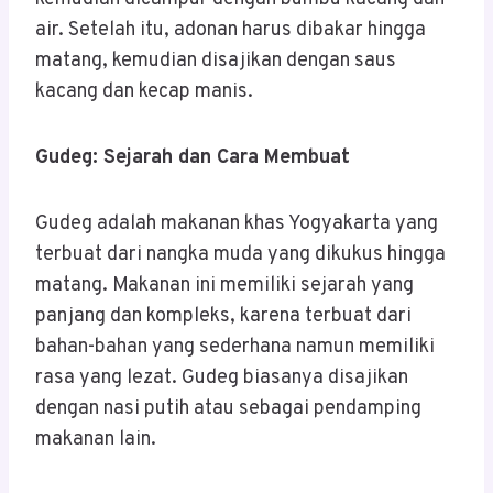
air. Setelah itu, adonan harus dibakar hingga
matang, kemudian disajikan dengan saus
kacang dan kecap manis.
Gudeg: Sejarah dan Cara Membuat
Gudeg adalah makanan khas Yogyakarta yang
terbuat dari nangka muda yang dikukus hingga
matang. Makanan ini memiliki sejarah yang
panjang dan kompleks, karena terbuat dari
bahan-bahan yang sederhana namun memiliki
rasa yang lezat. Gudeg biasanya disajikan
dengan nasi putih atau sebagai pendamping
makanan lain.