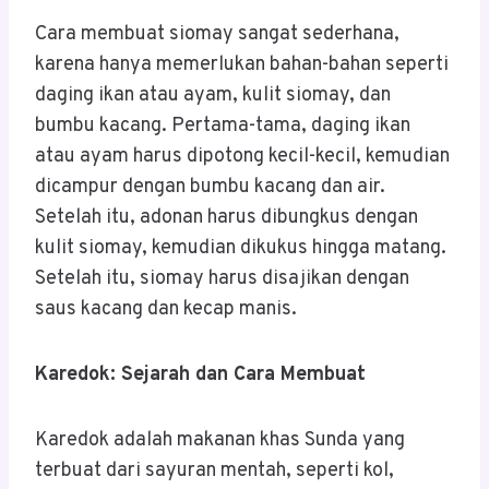
Cara membuat siomay sangat sederhana,
karena hanya memerlukan bahan-bahan seperti
daging ikan atau ayam, kulit siomay, dan
bumbu kacang. Pertama-tama, daging ikan
atau ayam harus dipotong kecil-kecil, kemudian
dicampur dengan bumbu kacang dan air.
Setelah itu, adonan harus dibungkus dengan
kulit siomay, kemudian dikukus hingga matang.
Setelah itu, siomay harus disajikan dengan
saus kacang dan kecap manis.
Karedok: Sejarah dan Cara Membuat
Karedok adalah makanan khas Sunda yang
terbuat dari sayuran mentah, seperti kol,