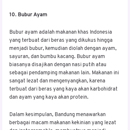
10. Bubur Ayam
Bubur ayam adalah makanan khas Indonesia
yang terbuat dari beras yang dikukus hingga
menjadi bubur, kemudian diolah dengan ayam,
sayuran, dan bumbu kacang. Bubur ayam
biasanya disajikan dengan nasi putih atau
sebagai pendamping makanan lain. Makanan ini
sangat lezat dan mengenyangkan, karena
terbuat dari beras yang kaya akan karbohidrat
dan ayam yang kaya akan protein.
Dalam kesimpulan, Bandung menawarkan
berbagai macam makanan kekinian yang lezat