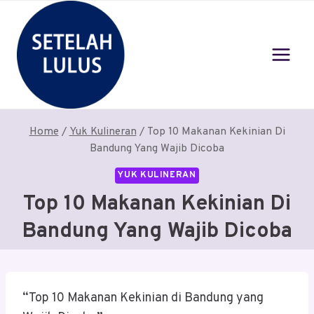
Skip
to
content
Home
/
Yuk Kulineran
/
Top 10 Makanan Kekinian Di
Bandung Yang Wajib Dicoba
YUK KULINERAN
Top 10 Makanan Kekinian Di
Bandung Yang Wajib Dicoba
“Top 10 Makanan Kekinian di Bandung yang