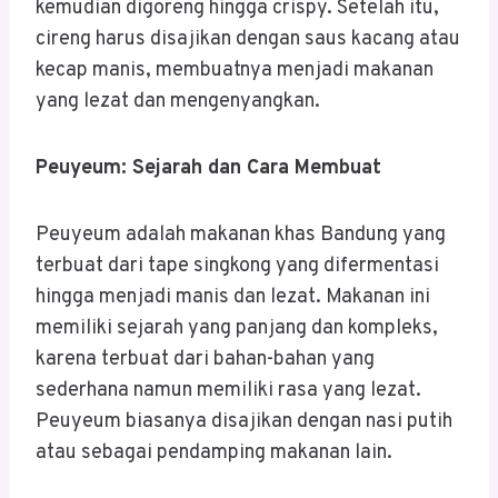
kemudian digoreng hingga crispy. Setelah itu,
cireng harus disajikan dengan saus kacang atau
kecap manis, membuatnya menjadi makanan
yang lezat dan mengenyangkan.
Peuyeum: Sejarah dan Cara Membuat
Peuyeum adalah makanan khas Bandung yang
terbuat dari tape singkong yang difermentasi
hingga menjadi manis dan lezat. Makanan ini
memiliki sejarah yang panjang dan kompleks,
karena terbuat dari bahan-bahan yang
sederhana namun memiliki rasa yang lezat.
Peuyeum biasanya disajikan dengan nasi putih
atau sebagai pendamping makanan lain.