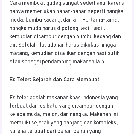
Cara membuat gudeg sangat sederhana, karena
hanya memerlukan bahan-bahan seperti nangka
muda, bumbu kacang, dan air. Pertama-tama,
nangka muda harus dipotong kecil-kecil,
kemudian dicampur dengan bumbu kacang dan
air. Setelah itu, adonan harus dikukus hingga
matang, kemudian disajikan dengan nasi putih
atau sebagai pendamping makanan lain.
Es Teler: Sejarah dan Cara Membuat
Es teler adalah makanan khas Indonesia yang
terbuat dari es batu yang dicampur dengan
kelapa muda, melon, dan nangka. Makanan ini
memiliki sejarah yang panjang dan kompleks,
karena terbuat dari bahan-bahan yang