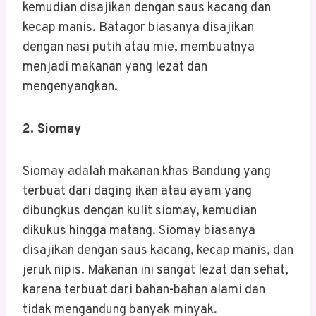
kemudian disajikan dengan saus kacang dan
kecap manis. Batagor biasanya disajikan
dengan nasi putih atau mie, membuatnya
menjadi makanan yang lezat dan
mengenyangkan.
2. Siomay
Siomay adalah makanan khas Bandung yang
terbuat dari daging ikan atau ayam yang
dibungkus dengan kulit siomay, kemudian
dikukus hingga matang. Siomay biasanya
disajikan dengan saus kacang, kecap manis, dan
jeruk nipis. Makanan ini sangat lezat dan sehat,
karena terbuat dari bahan-bahan alami dan
tidak mengandung banyak minyak.