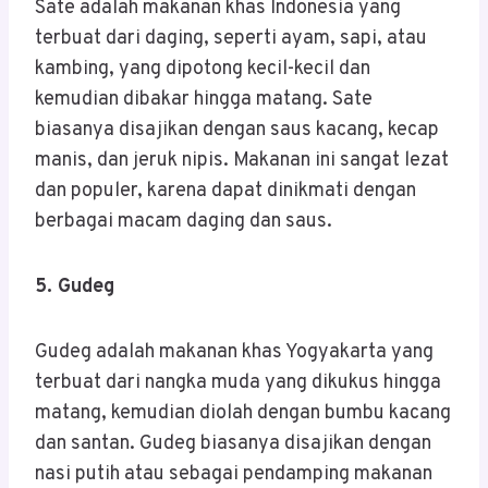
Sate adalah makanan khas Indonesia yang
terbuat dari daging, seperti ayam, sapi, atau
kambing, yang dipotong kecil-kecil dan
kemudian dibakar hingga matang. Sate
biasanya disajikan dengan saus kacang, kecap
manis, dan jeruk nipis. Makanan ini sangat lezat
dan populer, karena dapat dinikmati dengan
berbagai macam daging dan saus.
5. Gudeg
Gudeg adalah makanan khas Yogyakarta yang
terbuat dari nangka muda yang dikukus hingga
matang, kemudian diolah dengan bumbu kacang
dan santan. Gudeg biasanya disajikan dengan
nasi putih atau sebagai pendamping makanan