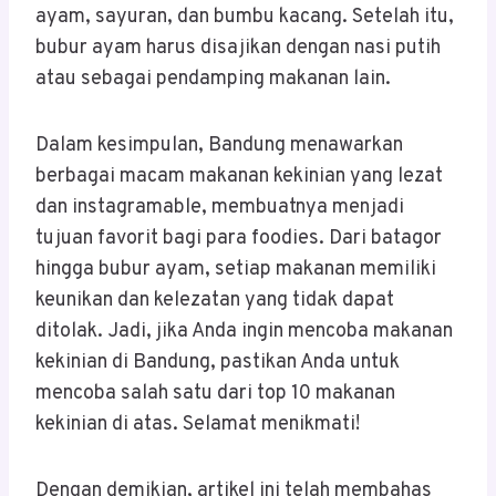
ayam, sayuran, dan bumbu kacang. Setelah itu,
bubur ayam harus disajikan dengan nasi putih
atau sebagai pendamping makanan lain.
Dalam kesimpulan, Bandung menawarkan
berbagai macam makanan kekinian yang lezat
dan instagramable, membuatnya menjadi
tujuan favorit bagi para foodies. Dari batagor
hingga bubur ayam, setiap makanan memiliki
keunikan dan kelezatan yang tidak dapat
ditolak. Jadi, jika Anda ingin mencoba makanan
kekinian di Bandung, pastikan Anda untuk
mencoba salah satu dari top 10 makanan
kekinian di atas. Selamat menikmati!
Dengan demikian, artikel ini telah membahas