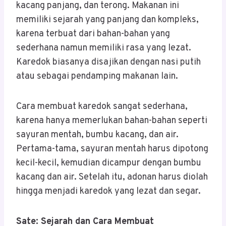
kacang panjang, dan terong. Makanan ini
memiliki sejarah yang panjang dan kompleks,
karena terbuat dari bahan-bahan yang
sederhana namun memiliki rasa yang lezat.
Karedok biasanya disajikan dengan nasi putih
atau sebagai pendamping makanan lain.
Cara membuat karedok sangat sederhana,
karena hanya memerlukan bahan-bahan seperti
sayuran mentah, bumbu kacang, dan air.
Pertama-tama, sayuran mentah harus dipotong
kecil-kecil, kemudian dicampur dengan bumbu
kacang dan air. Setelah itu, adonan harus diolah
hingga menjadi karedok yang lezat dan segar.
Sate: Sejarah dan Cara Membuat