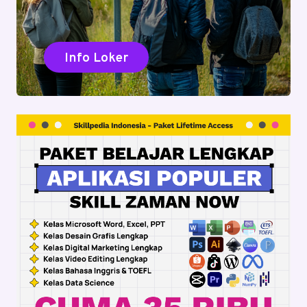
Info Loker