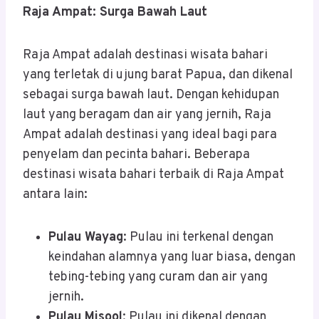
Raja Ampat: Surga Bawah Laut
Raja Ampat adalah destinasi wisata bahari
yang terletak di ujung barat Papua, dan dikenal
sebagai surga bawah laut. Dengan kehidupan
laut yang beragam dan air yang jernih, Raja
Ampat adalah destinasi yang ideal bagi para
penyelam dan pecinta bahari. Beberapa
destinasi wisata bahari terbaik di Raja Ampat
antara lain:
Pulau Wayag
: Pulau ini terkenal dengan
keindahan alamnya yang luar biasa, dengan
tebing-tebing yang curam dan air yang
jernih.
Pulau Misool
: Pulau ini dikenal dengan