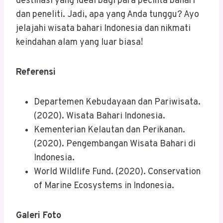
destinasi yang ideal bagi para pecinta bahari
dan peneliti. Jadi, apa yang Anda tunggu? Ayo
jelajahi wisata bahari Indonesia dan nikmati
keindahan alam yang luar biasa!
Referensi
Departemen Kebudayaan dan Pariwisata.
(2020). Wisata Bahari Indonesia.
Kementerian Kelautan dan Perikanan.
(2020). Pengembangan Wisata Bahari di
Indonesia.
World Wildlife Fund. (2020). Conservation
of Marine Ecosystems in Indonesia.
Galeri Foto