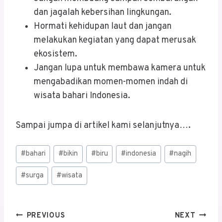
dan jagalah kebersihan lingkungan.
Hormati kehidupan laut dan jangan
melakukan kegiatan yang dapat merusak
ekosistem.
Jangan lupa untuk membawa kamera untuk
mengabadikan momen-momen indah di
wisata bahari Indonesia.
Sampai jumpa di artikel kami selanjutnya….
Post
#
bahari
#
bikin
#
biru
#
indonesia
#
nagih
Tags:
#
surga
#
wisata
Post
PREVIOUS
NEXT