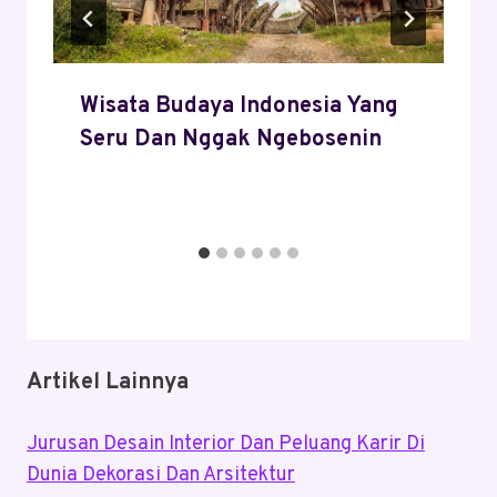
Wisata Budaya Indonesia Yang
Seru Dan Nggak Ngebosenin
Artikel Lainnya
Jurusan Desain Interior Dan Peluang Karir Di
Dunia Dekorasi Dan Arsitektur