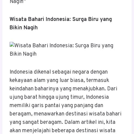
Nagih”
Wisata Bahari Indonesia: Surga Biru yang
Bikin Nagih
Indonesia dikenal sebagai negara dengan
kekayaan alam yang luar biasa, termasuk
keindahan baharinya yang menakjubkan. Dari
ujung barat hingga ujung timur, Indonesia
memiliki garis pantai yang panjang dan
beragam, menawarkan destinasi wisata bahari
yang sangat beragam. Dalam artikel ini, kita
akan menjelajahi beberapa destinasi wisata