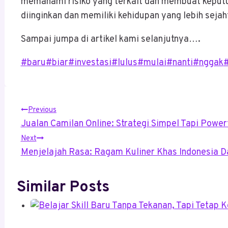
memahami risiko yang terkait dan membuat keput
diinginkan dan memiliki kehidupan yang lebih sejah
Sampai jumpa di artikel kami selanjutnya….
Post
#
baru
#
biar
#
investasi
#
lulus
#
mulai
#
nanti
#
nggak
Tags:
Post
Previous
Jualan Camilan Online: Strategi Simpel Tapi Powerf
Navigation
Next
Menjelajah Rasa: Ragam Kuliner Khas Indonesia 
Similar Posts