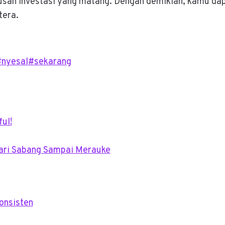
usan investasi yang matang. Dengan demikian, kamu da
tera.
#
nyesal
#
sekarang
ul!
Dari Sabang Sampai Merauke