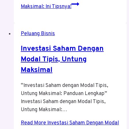
Maksimal: Ini Tipsnya!
Peluang Bisnis
Investasi Saham Dengan
Modal Tipis, Untung
Maksimal
“Investasi Saham dengan Modal Tipis,
Untung Maksimal: Panduan Lengkap”
Investasi Saham dengan Modal Tipis,
Untung Maksimal:…
Read More
Investasi Saham Dengan Modal