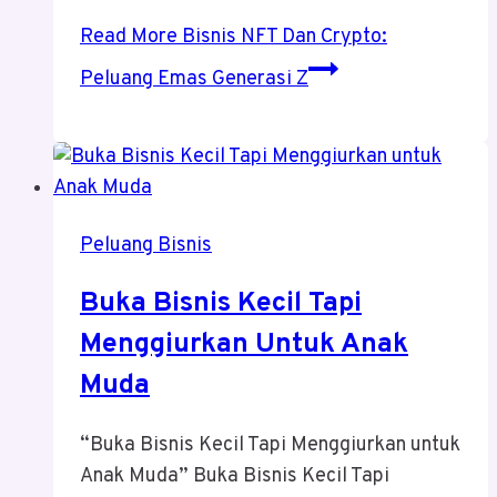
Read More
Bisnis NFT Dan Crypto:
Peluang Emas Generasi Z
Peluang Bisnis
Buka Bisnis Kecil Tapi
Menggiurkan Untuk Anak
Muda
“Buka Bisnis Kecil Tapi Menggiurkan untuk
Anak Muda” Buka Bisnis Kecil Tapi