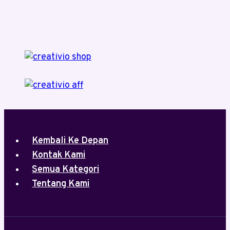
Kembali Ke Depan
Kontak Kami
Semua Kategori
Tentang Kami