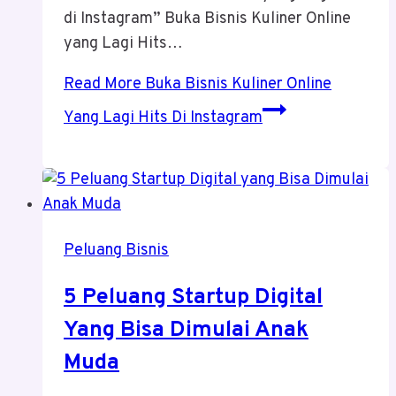
di Instagram” Buka Bisnis Kuliner Online
yang Lagi Hits…
Read More
Buka Bisnis Kuliner Online
Yang Lagi Hits Di Instagram
Peluang Bisnis
5 Peluang Startup Digital
Yang Bisa Dimulai Anak
Muda