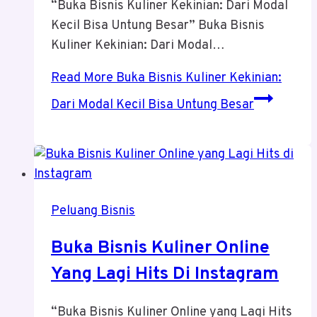
“Buka Bisnis Kuliner Kekinian: Dari Modal
Kecil Bisa Untung Besar” Buka Bisnis
Kuliner Kekinian: Dari Modal…
Read More
Buka Bisnis Kuliner Kekinian:
Dari Modal Kecil Bisa Untung Besar
Peluang Bisnis
Buka Bisnis Kuliner Online
Yang Lagi Hits Di Instagram
“Buka Bisnis Kuliner Online yang Lagi Hits