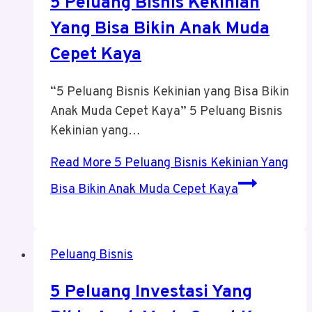
5 Peluang Bisnis Kekinian
Yang Bisa Bikin Anak Muda
Cepet Kaya
“5 Peluang Bisnis Kekinian yang Bisa Bikin
Anak Muda Cepet Kaya” 5 Peluang Bisnis
Kekinian yang…
Read More
5 Peluang Bisnis Kekinian Yang
Bisa Bikin Anak Muda Cepet Kaya
Peluang Bisnis
5 Peluang Investasi Yang