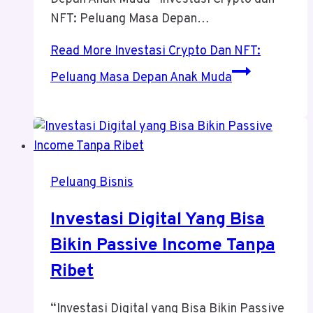
NFT: Peluang Masa Depan…
Read More
Investasi Crypto Dan NFT:
Peluang Masa Depan Anak Muda
Peluang Bisnis
Investasi Digital Yang Bisa
Bikin Passive Income Tanpa
Ribet
“Investasi Digital yang Bisa Bikin Passive