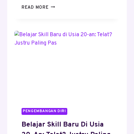
5
READ MORE
STARTUP
INDONESIA
YANG
WAJIB
DITANAM
MODAL
ANAK
MUDA
PENGEMBANGAN DIRI
Belajar Skill Baru Di Usia