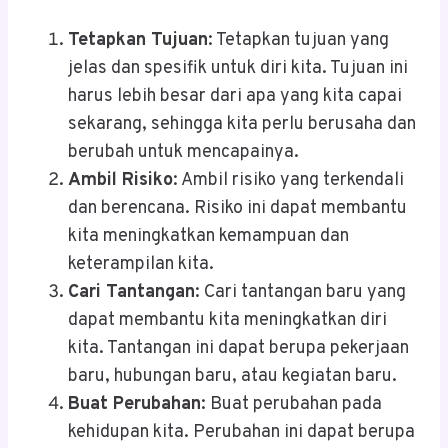
Tetapkan Tujuan
: Tetapkan tujuan yang
jelas dan spesifik untuk diri kita. Tujuan ini
harus lebih besar dari apa yang kita capai
sekarang, sehingga kita perlu berusaha dan
berubah untuk mencapainya.
Ambil Risiko
: Ambil risiko yang terkendali
dan berencana. Risiko ini dapat membantu
kita meningkatkan kemampuan dan
keterampilan kita.
Cari Tantangan
: Cari tantangan baru yang
dapat membantu kita meningkatkan diri
kita. Tantangan ini dapat berupa pekerjaan
baru, hubungan baru, atau kegiatan baru.
Buat Perubahan
: Buat perubahan pada
kehidupan kita. Perubahan ini dapat berupa