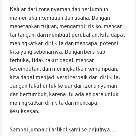
Keluar dari zona nyaman dan bertumbuh
memerlukan kemauan dan usaha. Dengan
menetapkan tujuan, mengambil risiko, mencari
tantangan, dan membuat perubahan, kita dapat
meningkatkan diri kita dan mencapai potensi
kita yang sebenarnya. Dengan bersikap
terbuka, tidak takut gagal, mencari
kesempatan, dan meningkatkan kemampuan,
kita dapat menjadi versi terbaik dari diri kita.
Jangan takut untuk keluar dari zona nyaman
dan bertumbuh, karena itu adalah cara untuk
meningkatkan diri kita dan mencapai
kesuksesan.
Sampai jumpa di artikel kami selanjutnya….