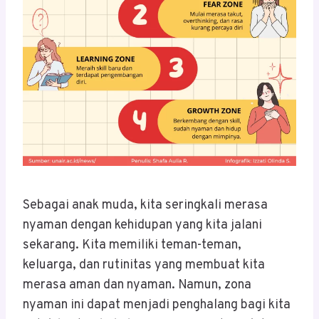
Sebagai anak muda, kita seringkali merasa
nyaman dengan kehidupan yang kita jalani
sekarang. Kita memiliki teman-teman,
keluarga, dan rutinitas yang membuat kita
merasa aman dan nyaman. Namun, zona
nyaman ini dapat menjadi penghalang bagi kita