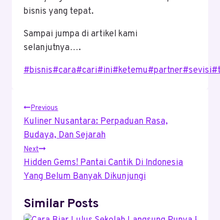
bisnis yang tepat.
Sampai jumpa di artikel kami
selanjutnya….
Post
#
bisnis
#
cara
#
cari
#
ini
#
ketemu
#
partner
#
sevisi
#
Tags:
Post
Previous
Kuliner Nusantara: Perpaduan Rasa,
Navigation
Budaya, Dan Sejarah
Next
Hidden Gems! Pantai Cantik Di Indonesia
Yang Belum Banyak Dikunjungi
Similar Posts