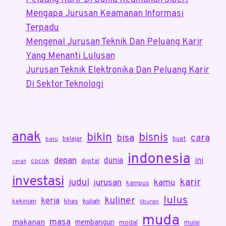
Mengapa Jurusan Keamanan Informasi
Terpadu
Mengenal Jurusan Teknik Dan Peluang Karir
Yang Menanti Lulusan
Jurusan Teknik Elektronika Dan Peluang Karir
Di Sektor Teknologi
anak
bikin
bisnis
bisa
cara
belajar
buat
baru
indonesia
depan
dunia
ini
cocok
digital
cerah
investasi
karir
judul
jurusan
kamu
kampus
lulus
kuliner
kerja
khas
kuliah
kekinian
liburan
muda
masa
makanan
membangun
modal
mulai