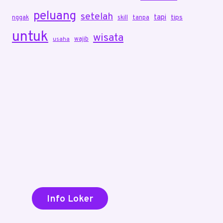
peluang
setelah
tapi
tips
nggak
skill
tanpa
untuk
wisata
wajib
usaha
Info Loker