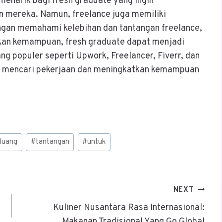
menarik bagi fresh graduate yang ingin
ereka. Namun, freelance juga memiliki
ngan memahami kelebihan dan tantangan freelance,
an kemampuan, fresh graduate dapat menjadi
ng populer seperti Upwork, Freelancer, Fiverr, dan
k mencari pekerjaan dan meningkatkan kemampuan
luang
#
tantangan
#
untuk
NEXT
Kuliner Nusantara Rasa Internasional:
Makanan Tradisional Yang Go Global