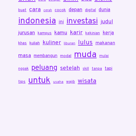
cara
depan
dunia
cocok
buat
digital
cerah
indonesia
investasi
judul
ini
karir
jurusan
kamu
kerja
kampus
kekinian
lulus
kuliner
makanan
khas
kuliah
liburan
muda
masa
membangun
modal
mulai
peluang
setelah
tapi
nggak
skill
tanpa
untuk
wisata
tips
wajib
usaha