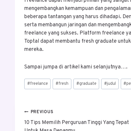
Freelance dapat menjadi pilihan yang sangat 
mengembangkan kemampuan dan pengalaman m
beberapa tantangan yang harus dihadapi. De
serta membangun jaringan dan mengembangk
freelance yang sukses. Platform freelance ya
Toptal dapat membantu fresh graduate untu
mereka.
Sampai jumpa di artikel kami selanjutnya….
Post
#
freelance
#
fresh
#
graduate
#
judul
#
pe
Tags:
Post
PREVIOUS
10 Tips Memilih Perguruan Tinggi Yang Tepat
Navigation
Untuk Masa Depanmu