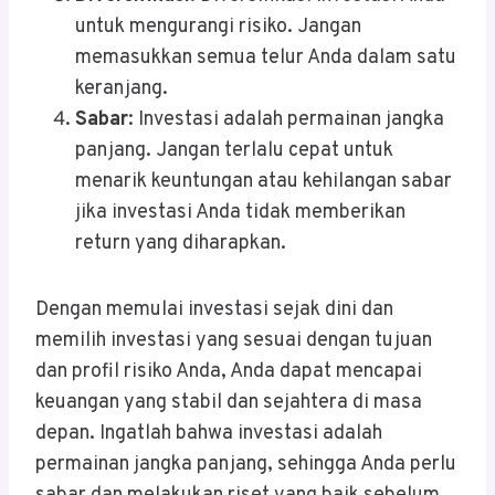
untuk mengurangi risiko. Jangan
memasukkan semua telur Anda dalam satu
keranjang.
Sabar
: Investasi adalah permainan jangka
panjang. Jangan terlalu cepat untuk
menarik keuntungan atau kehilangan sabar
jika investasi Anda tidak memberikan
return yang diharapkan.
Dengan memulai investasi sejak dini dan
memilih investasi yang sesuai dengan tujuan
dan profil risiko Anda, Anda dapat mencapai
keuangan yang stabil dan sejahtera di masa
depan. Ingatlah bahwa investasi adalah
permainan jangka panjang, sehingga Anda perlu