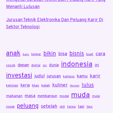
Menanti Lulusan
Jurusan Teknik Elektronika Dan Peluang Karir Di
Sektor Teknologi
anak
bikin
bisnis
bisa
cara
buat
belajar
baru
indonesia
depan
dunia
ini
cocok
digital
diri
investasi
karir
judul
jurusan
kamu
kampus
lulus
kuliner
kerja
khas
kuliah
kekinian
liburan
muda
masa
makanan
membangun
modal
mulai
peluang
setelah
tapi
tips
nggak
skill
tanpa