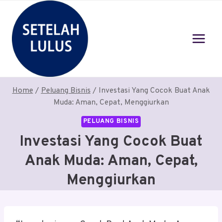
Skip
to
content
Home
/
Peluang Bisnis
/
Investasi Yang Cocok Buat Anak
Muda: Aman, Cepat, Menggiurkan
PELUANG BISNIS
Investasi Yang Cocok Buat
Anak Muda: Aman, Cepat,
Menggiurkan