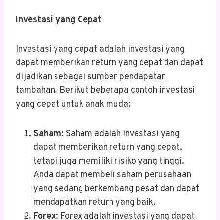
Investasi yang Cepat
Investasi yang cepat adalah investasi yang
dapat memberikan return yang cepat dan dapat
dijadikan sebagai sumber pendapatan
tambahan. Berikut beberapa contoh investasi
yang cepat untuk anak muda:
Saham
: Saham adalah investasi yang
dapat memberikan return yang cepat,
tetapi juga memiliki risiko yang tinggi.
Anda dapat membeli saham perusahaan
yang sedang berkembang pesat dan dapat
mendapatkan return yang baik.
Forex
: Forex adalah investasi yang dapat