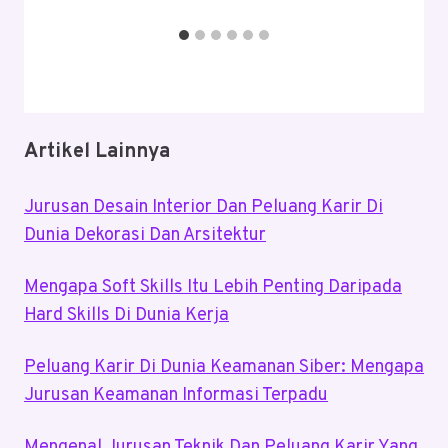
Artikel Lainnya
Jurusan Desain Interior Dan Peluang Karir Di
Dunia Dekorasi Dan Arsitektur
Mengapa Soft Skills Itu Lebih Penting Daripada
Hard Skills Di Dunia Kerja
Peluang Karir Di Dunia Keamanan Siber: Mengapa
Jurusan Keamanan Informasi Terpadu
Mengenal Jurusan Teknik Dan Peluang Karir Yang