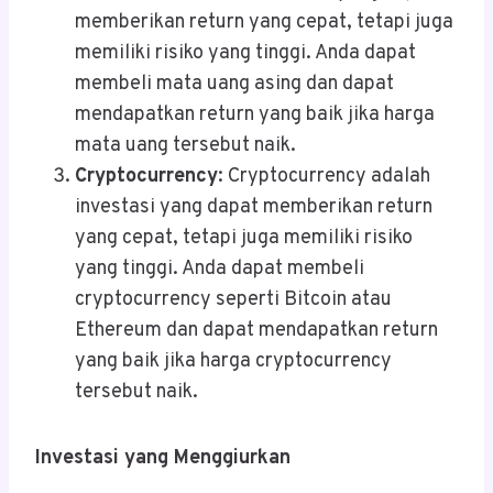
memberikan return yang cepat, tetapi juga
memiliki risiko yang tinggi. Anda dapat
membeli mata uang asing dan dapat
mendapatkan return yang baik jika harga
mata uang tersebut naik.
Cryptocurrency
: Cryptocurrency adalah
investasi yang dapat memberikan return
yang cepat, tetapi juga memiliki risiko
yang tinggi. Anda dapat membeli
cryptocurrency seperti Bitcoin atau
Ethereum dan dapat mendapatkan return
yang baik jika harga cryptocurrency
tersebut naik.
Investasi yang Menggiurkan