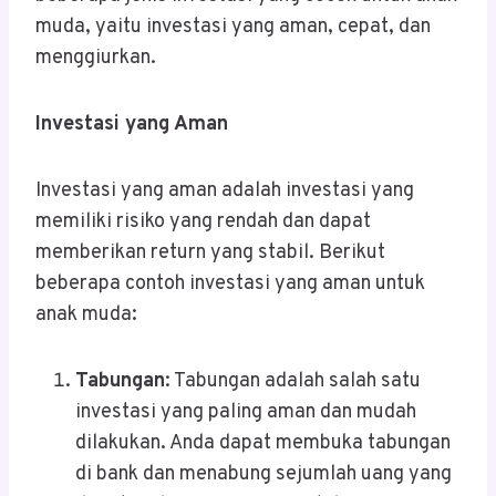
muda, yaitu investasi yang aman, cepat, dan
menggiurkan.
Investasi yang Aman
Investasi yang aman adalah investasi yang
memiliki risiko yang rendah dan dapat
memberikan return yang stabil. Berikut
beberapa contoh investasi yang aman untuk
anak muda:
Tabungan
: Tabungan adalah salah satu
investasi yang paling aman dan mudah
dilakukan. Anda dapat membuka tabungan
di bank dan menabung sejumlah uang yang