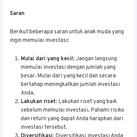
Saran
Berikut beberapa saran untuk anak muda yang
ingin memulai investasi:
Mulai dari yang kecil
: Jangan langsung
memulai investasi dengan jumlah yang
besar. Mulai dari yang kecil dan secara
bertahap meningkatkan jumlah investasi
Anda.
Lakukan riset
: Lakukan riset yang baik
sebelum memulai investasi. Pahami risiko
dan return yang dapat Anda harapkan dari
investasi tersebut.
Diversifikasi
: Diversifikasi investasi Anda