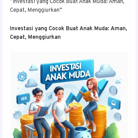
“Investasi yang Cocok Buat Anak Muda: Aman,
Cepat, Menggiurkan”
Investasi yang Cocok Buat Anak Muda: Aman,
Cepat, Menggiurkan