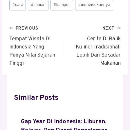
Post
#
cara
#
impian
#
kampus
#
menemukannya
Tags:
Post
PREVIOUS
NEXT
Navigation
Tempat Wisata Di
Cerita Di Balik
Indonesia Yang
Kuliner Tradisional:
Punya Nilai Sejarah
Lebih Dari Sekadar
Tinggi
Makanan
Similar Posts
Gap Year Di Indonesia: Liburan,