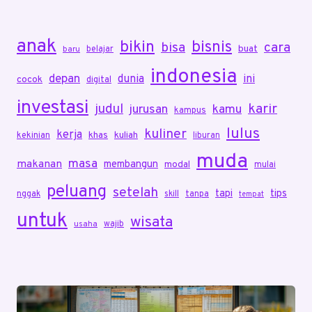
anak
bikin
bisnis
bisa
cara
buat
belajar
baru
indonesia
depan
dunia
ini
cocok
digital
investasi
karir
judul
jurusan
kamu
kampus
lulus
kuliner
kerja
khas
kuliah
kekinian
liburan
muda
masa
makanan
membangun
modal
mulai
peluang
setelah
tapi
tips
nggak
skill
tanpa
tempat
untuk
wisata
wajib
usaha