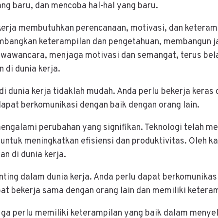
g baru, dan mencoba hal-hal yang baru.
kerja membutuhkan perencanaan, motivasi, dan keteram
embangkan keterampilan dan pengetahuan, membangun ja
k wawancara, menjaga motivasi dan semangat, terus bel
di dunia kerja.
 dunia kerja tidaklah mudah. Anda perlu bekerja keras 
 dapat berkomunikasi dengan baik dengan orang lain.
mengalami perubahan yang signifikan. Teknologi telah me
untuk meningkatkan efisiensi dan produktivitas. Oleh ka
n di dunia kerja.
nting dalam dunia kerja. Anda perlu dapat berkomunikasi
pat bekerja sama dengan orang lain dan memiliki ketera
uga perlu memiliki keterampilan yang baik dalam menye