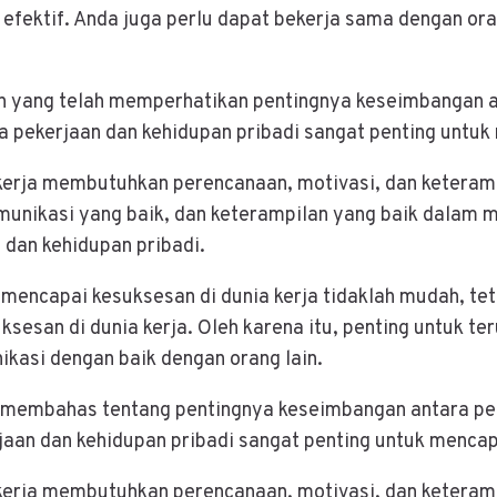
fektif. Anda juga perlu dapat bekerja sama dengan or
n yang telah memperhatikan pentingnya keseimbangan an
a pekerjaan dan kehidupan pribadi sangat penting untuk
erja membutuhkan perencanaan, motivasi, dan keterampi
omunikasi yang baik, dan keterampilan yang baik dalam 
 dan kehidupan pribadi.
encapai kesuksesan di dunia kerja tidaklah mudah, tet
sesan di dunia kerja. Oleh karena itu, penting untuk te
ikasi dengan baik dengan orang lain.
 membahas tentang pentingnya keseimbangan antara pek
jaan dan kehidupan pribadi sangat penting untuk mencapa
erja membutuhkan perencanaan, motivasi, dan keterampi