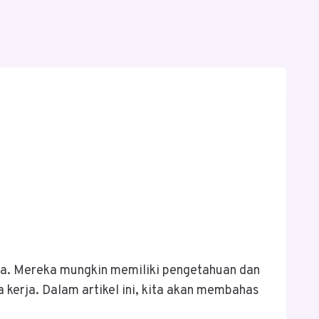
eka. Mereka mungkin memiliki pengetahuan dan
kerja. Dalam artikel ini, kita akan membahas