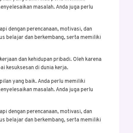
menyelesaikan masalah. Anda juga perlu
api dengan perencanaan, motivasi, dan
rus belajar dan berkembang, serta memiliki
erjaan dan kehidupan pribadi. Oleh karena
i kesuksesan di dunia kerja.
lan yang baik. Anda perlu memiliki
menyelesaikan masalah. Anda juga perlu
api dengan perencanaan, motivasi, dan
rus belajar dan berkembang, serta memiliki