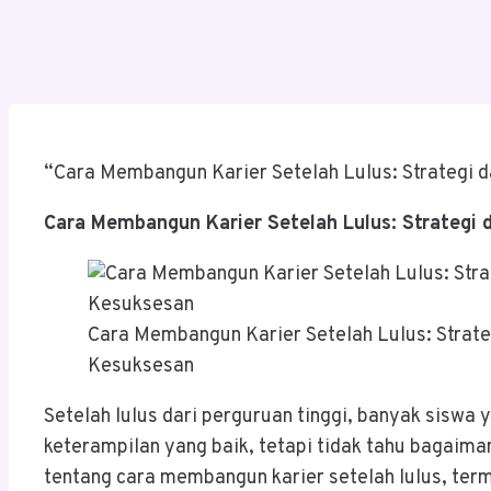
“Cara Membangun Karier Setelah Lulus: Strategi 
Cara Membangun Karier Setelah Lulus: Strategi
Cara Membangun Karier Setelah Lulus: Strate
Kesuksesan
Setelah lulus dari perguruan tinggi, banyak sisw
keterampilan yang baik, tetapi tidak tahu bagaim
tentang cara membangun karier setelah lulus, ter