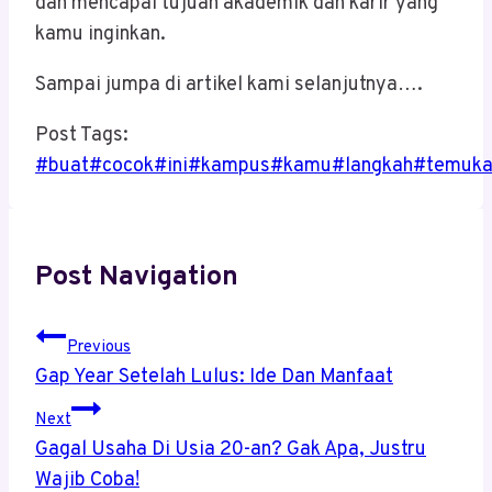
dan mencapai tujuan akademik dan karir yang
kamu inginkan.
Sampai jumpa di artikel kami selanjutnya….
Post Tags:
#
buat
#
cocok
#
ini
#
kampus
#
kamu
#
langkah
#
temuka
Post Navigation
Previous
Gap Year Setelah Lulus: Ide Dan Manfaat
Next
Gagal Usaha Di Usia 20-an? Gak Apa, Justru
Wajib Coba!