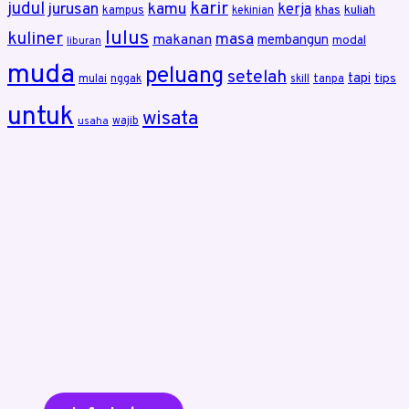
karir
judul
jurusan
kamu
kerja
khas
kuliah
kampus
kekinian
lulus
kuliner
masa
makanan
membangun
modal
liburan
muda
peluang
setelah
tapi
tips
mulai
nggak
skill
tanpa
untuk
wisata
wajib
usaha