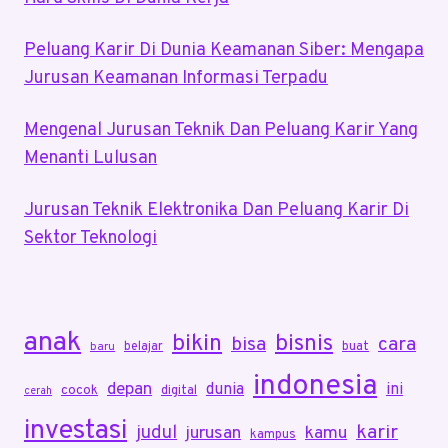
Peluang Karir Di Dunia Keamanan Siber: Mengapa
Jurusan Keamanan Informasi Terpadu
Mengenal Jurusan Teknik Dan Peluang Karir Yang
Menanti Lulusan
Jurusan Teknik Elektronika Dan Peluang Karir Di
Sektor Teknologi
anak
bikin
bisnis
bisa
cara
belajar
buat
baru
indonesia
depan
dunia
ini
cocok
digital
cerah
investasi
karir
judul
jurusan
kamu
kampus