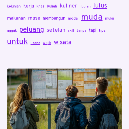
lulus
kuliner
kerja
khas
kuliah
kekinian
liburan
muda
masa
makanan
membangun
modal
mulai
peluang
setelah
tapi
tips
nggak
skill
tanpa
untuk
wisata
wajib
usaha