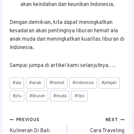
akan keindahan dan keunikan Indonesia.
Dengan demikian, kita dapat meningkatkan
kesadaran akan pentingnya liburan hemat ala
anak muda dan meningkatkan kualitas liburan di
Indonesia.
Sampai jumpa di artikel kami selanjutnya….
Post
#
ala
#
anak
#
hemat
#
indonesia
#
jelajah
Tags:
#
jitu
#
liburan
#
muda
#
tips
Post
PREVIOUS
NEXT
Navigation
Kulineran Di Bali
Cara Traveling