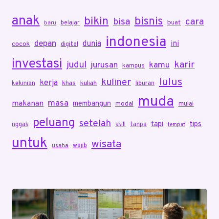
anak
bikin
bisnis
bisa
cara
buat
belajar
baru
indonesia
depan
dunia
ini
cocok
digital
investasi
karir
judul
jurusan
kamu
kampus
lulus
kuliner
kerja
khas
kuliah
kekinian
liburan
muda
masa
makanan
membangun
modal
mulai
peluang
setelah
tapi
tips
nggak
skill
tanpa
tempat
untuk
wisata
wajib
usaha