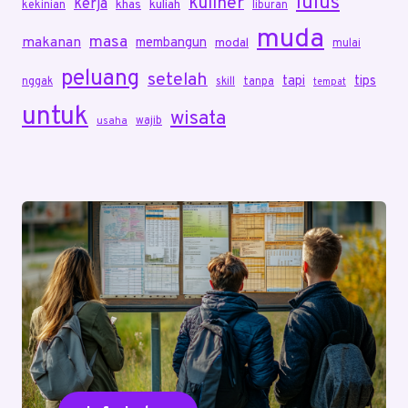
lulus
kuliner
kerja
khas
kuliah
kekinian
liburan
muda
masa
makanan
membangun
modal
mulai
peluang
setelah
tapi
tips
nggak
skill
tanpa
tempat
untuk
wisata
wajib
usaha