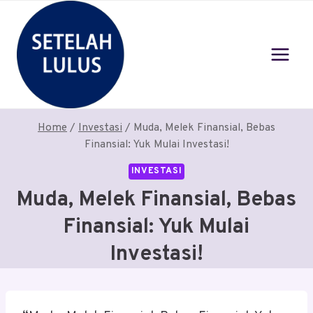
Skip
to
content
Home
/
Investasi
/
Muda, Melek Finansial, Bebas
Finansial: Yuk Mulai Investasi!
INVESTASI
Muda, Melek Finansial, Bebas
Finansial: Yuk Mulai
Investasi!