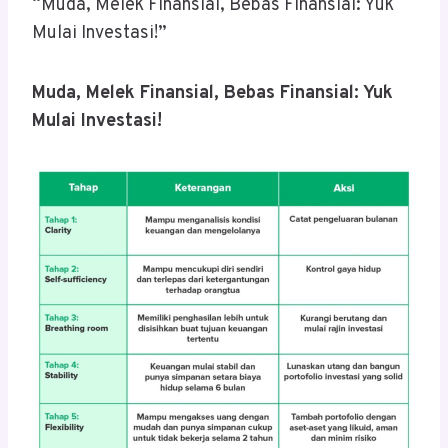
“Muda, Melek Finansial, Bebas Finansial: Yuk
Mulai Investasi!”
Muda, Melek Finansial, Bebas Finansial: Yuk
Mulai Investasi!