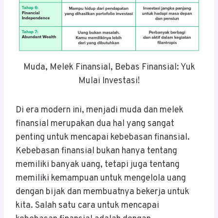
Muda, Melek Finansial, Bebas Finansial: Yuk
Mulai Investasi!
Di era modern ini, menjadi muda dan melek
finansial merupakan dua hal yang sangat
penting untuk mencapai kebebasan finansial.
Kebebasan finansial bukan hanya tentang
memiliki banyak uang, tetapi juga tentang
memiliki kemampuan untuk mengelola uang
dengan bijak dan membuatnya bekerja untuk
kita. Salah satu cara untuk mencapai