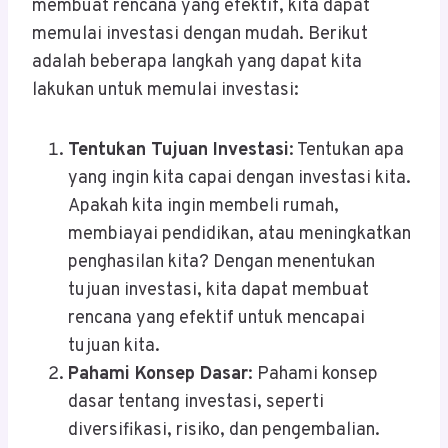
membuat rencana yang efektif, kita dapat
memulai investasi dengan mudah. Berikut
adalah beberapa langkah yang dapat kita
lakukan untuk memulai investasi:
Tentukan Tujuan Investasi
: Tentukan apa
yang ingin kita capai dengan investasi kita.
Apakah kita ingin membeli rumah,
membiayai pendidikan, atau meningkatkan
penghasilan kita? Dengan menentukan
tujuan investasi, kita dapat membuat
rencana yang efektif untuk mencapai
tujuan kita.
Pahami Konsep Dasar
: Pahami konsep
dasar tentang investasi, seperti
diversifikasi, risiko, dan pengembalian.