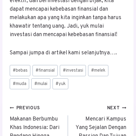
efektif, dan berinvestasi dengan bijak, kita
dapat mencapai kebebasan finansial dan
melakukan apa yang kita inginkan tanpa harus
khawatir tentang uang. Jadi, yuk mulai
investasi dan mencapai kebebasan finansial!
Sampai jumpa di artikel kami selanjutnya….
Post
#
bebas
#
finansial
#
investasi
#
melek
Tags:
#
muda
#
mulai
#
yuk
Post
PREVIOUS
NEXT
Navigation
Makanan Berbumbu
Mencari Kampus
Khas Indonesia: Dari
Yang Sejalan Dengan