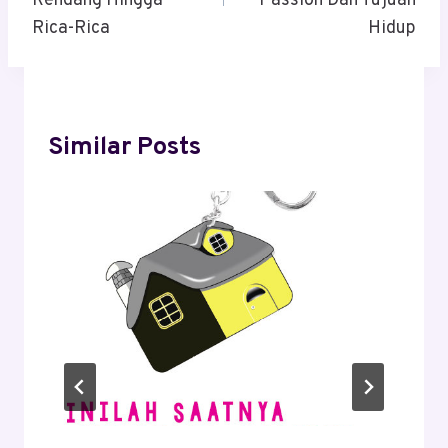
Rendang Hingga
Passion Dan Tujuan
Rica-Rica
Hidup
Similar Posts