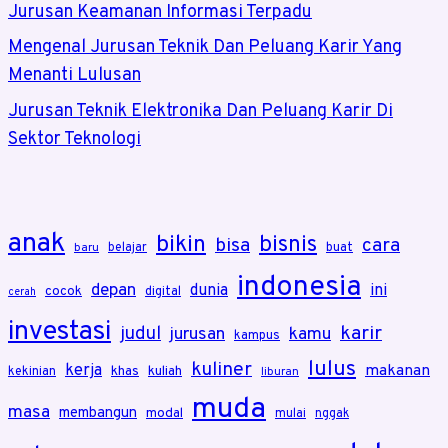
Jurusan Keamanan Informasi Terpadu
Mengenal Jurusan Teknik Dan Peluang Karir Yang
Menanti Lulusan
Jurusan Teknik Elektronika Dan Peluang Karir Di
Sektor Teknologi
anak
bikin
bisnis
bisa
cara
belajar
buat
baru
indonesia
depan
dunia
ini
cocok
digital
cerah
investasi
karir
judul
jurusan
kamu
kampus
lulus
kuliner
kerja
makanan
khas
kuliah
kekinian
liburan
muda
masa
membangun
modal
mulai
nggak