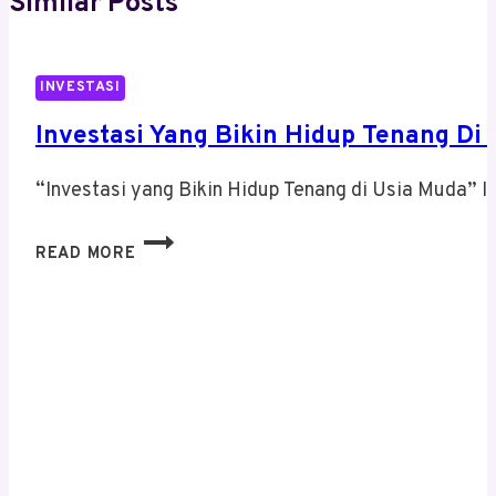
Similar Posts
INVESTASI
Investasi Yang Bikin Hidup Tenang Di
“Investasi yang Bikin Hidup Tenang di Usia Muda” 
INVESTASI
READ MORE
YANG
BIKIN
HIDUP
TENANG
DI
USIA
MUDA