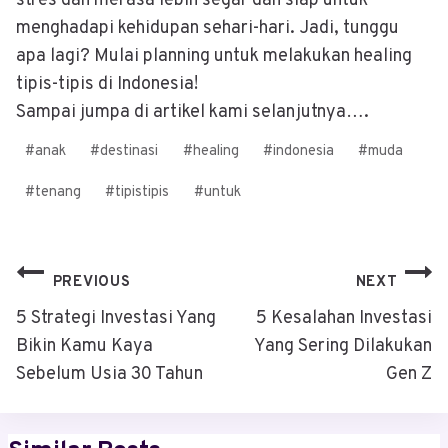
stres dan merasa lebih segar dan siap untuk
menghadapi kehidupan sehari-hari. Jadi, tunggu
apa lagi? Mulai planning untuk melakukan healing
tipis-tipis di Indonesia!
Sampai jumpa di artikel kami selanjutnya….
Post
#
anak
#
destinasi
#
healing
#
indonesia
#
muda
Tags:
#
tenang
#
tipistipis
#
untuk
Post
PREVIOUS
NEXT
Navigation
5 Strategi Investasi Yang
5 Kesalahan Investasi
Bikin Kamu Kaya
Yang Sering Dilakukan
Sebelum Usia 30 Tahun
Gen Z