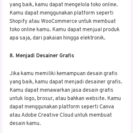
yang baik, kamu dapat mengelola toko online.
Kamu dapat menggunakan platform seperti
Shopify atau WooCommerce untuk membuat
toko online kamu. Kamu dapat menjual produk
apa saja, dari pakaian hingga elektronik.
8. Menjadi Desainer Grafis
Jika kamu memiliki kemampuan desain grafis
yang baik, kamu dapat menjadi desainer grafis.
Kamu dapat menawarkan jasa desain grafis
untuk logo, brosur, atau bahkan website. Kamu
dapat menggunakan platform seperti Canva
atau Adobe Creative Cloud untuk membuat
desain kamu.