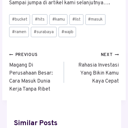
Sampai jumpa di artikel kami selanjutnya….
Post
#
bucket
#
hits
#
kamu
#
list
#
masuk
Tags:
#
ramen
#
surabaya
#
wajib
Post
PREVIOUS
NEXT
Navigation
Magang Di
Rahasia Investasi
Perusahaan Besar:
Yang Bikin Kamu
Cara Masuk Dunia
Kaya Cepat
Kerja Tanpa Ribet
Similar Posts