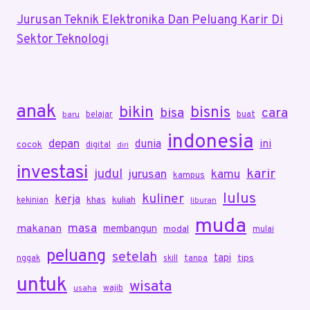
Jurusan Teknik Elektronika Dan Peluang Karir Di
Sektor Teknologi
anak
bikin
bisnis
bisa
cara
belajar
buat
baru
indonesia
depan
dunia
ini
cocok
digital
diri
investasi
karir
judul
jurusan
kamu
kampus
lulus
kuliner
kerja
khas
kuliah
kekinian
liburan
muda
masa
makanan
membangun
modal
mulai
peluang
setelah
tapi
tips
nggak
skill
tanpa
untuk
wisata
wajib
usaha