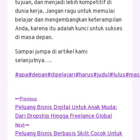
tujuan, dan menjadi lebih kompetitif di
dunia kerja. Jangan ragu untuk memulai
belajar dan mengembangkan keterampilan
Anda, karena itu adalah kunci untuk sukses
di masa depan.
Sampai jumpa di artikel kami
selanjutnya….
Post
#
apa
#
depan
#
dipelajari
#
harus
#
judul
#
lulus
#
mas
Tags:
Post
Previous
Peluang Bisnis Digital Untuk Anak Muda:
Navigation
Dari Dropship Hingga Freelance Global
Next
Peluang Bisnis Berbasis Skill: Cocok Untuk