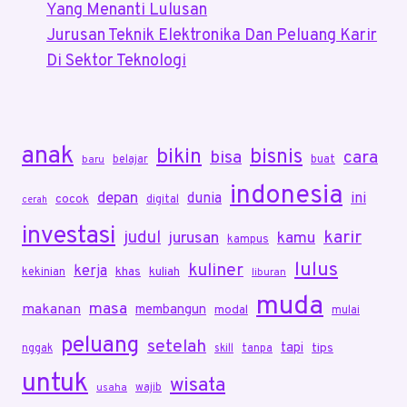
Yang Menanti Lulusan
Jurusan Teknik Elektronika Dan Peluang Karir
Di Sektor Teknologi
anak
bikin
bisnis
bisa
cara
belajar
buat
baru
indonesia
depan
dunia
ini
cocok
digital
cerah
investasi
karir
judul
jurusan
kamu
kampus
lulus
kuliner
kerja
khas
kuliah
kekinian
liburan
muda
masa
makanan
membangun
modal
mulai
peluang
setelah
tapi
tips
nggak
skill
tanpa
untuk
wisata
wajib
usaha