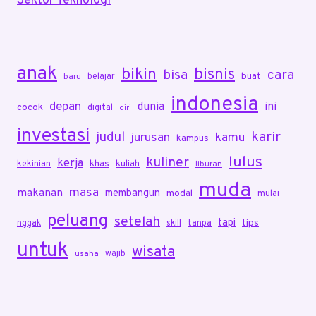
Sektor Teknologi
anak
bikin
bisnis
bisa
cara
buat
belajar
baru
indonesia
depan
dunia
ini
cocok
digital
diri
investasi
karir
judul
jurusan
kamu
kampus
lulus
kuliner
kerja
khas
kuliah
kekinian
liburan
muda
masa
makanan
membangun
modal
mulai
peluang
setelah
tapi
tips
nggak
skill
tanpa
untuk
wisata
wajib
usaha