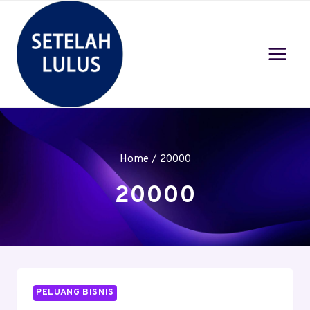
Skip
to
content
Home
/
20000
20000
PELUANG BISNIS