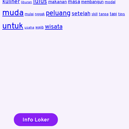
lulus
kuliner
masa
makanan
membangun
modal
liburan
muda
peluang
setelah
tapi
tips
mulai
nggak
skill
tanpa
untuk
wisata
wajib
usaha
Info Loker