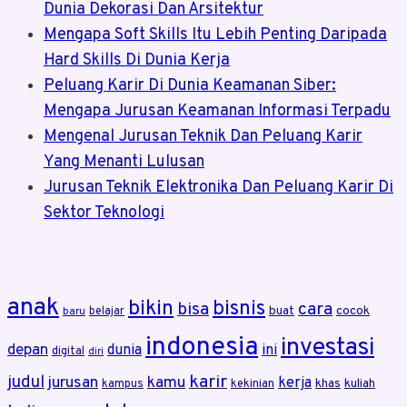
Dunia Dekorasi Dan Arsitektur
Mengapa Soft Skills Itu Lebih Penting Daripada
Hard Skills Di Dunia Kerja
Peluang Karir Di Dunia Keamanan Siber:
Mengapa Jurusan Keamanan Informasi Terpadu
Mengenal Jurusan Teknik Dan Peluang Karir
Yang Menanti Lulusan
Jurusan Teknik Elektronika Dan Peluang Karir Di
Sektor Teknologi
anak
bikin
bisnis
bisa
cara
buat
cocok
belajar
baru
indonesia
investasi
depan
dunia
ini
digital
diri
karir
judul
jurusan
kamu
kerja
khas
kuliah
kampus
kekinian