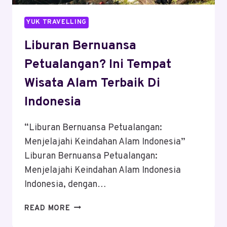
YUK TRAVELLING
Liburan Bernuansa
Petualangan? Ini Tempat
Wisata Alam Terbaik Di
Indonesia
“Liburan Bernuansa Petualangan:
Menjelajahi Keindahan Alam Indonesia”
Liburan Bernuansa Petualangan:
Menjelajahi Keindahan Alam Indonesia
Indonesia, dengan…
LIBURAN
READ MORE
BERNUANSA