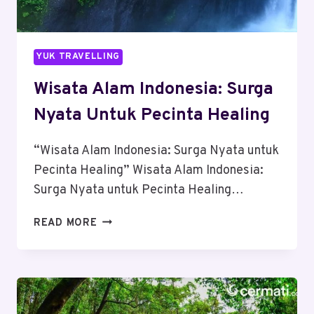
YUK TRAVELLING
Wisata Alam Indonesia: Surga
Nyata Untuk Pecinta Healing
“Wisata Alam Indonesia: Surga Nyata untuk
Pecinta Healing” Wisata Alam Indonesia:
Surga Nyata untuk Pecinta Healing…
WISATA
READ MORE
ALAM
INDONESIA:
SURGA
NYATA
UNTUK