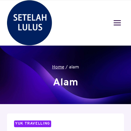
Skip
to
content
Home
/
alam
Alam
YUK TRAVELLING