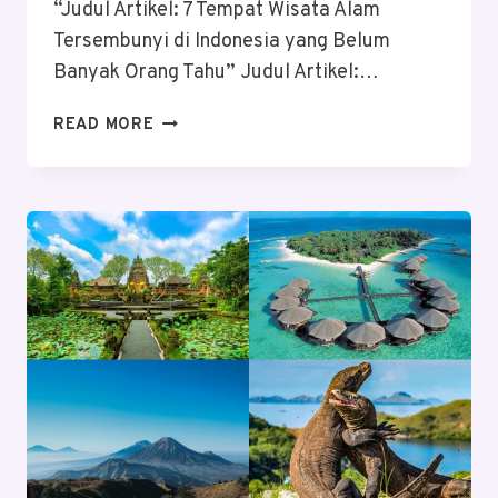
“Judul Artikel: 7 Tempat Wisata Alam
Tersembunyi di Indonesia yang Belum
Banyak Orang Tahu” Judul Artikel:…
7
READ MORE
TEMPAT
WISATA
ALAM
TERSEMBUNYI
DI
INDONESIA
YANG
BELUM
BANYAK
ORANG
TAHU