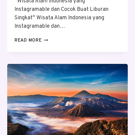
“Wisata Alam Indonesia yang
Instagramable dan Cocok Buat Liburan
Singkat” Wisata Alam Indonesia yang
Instagramable dan…
WISATA
READ MORE
ALAM
INDONESIA
YANG
INSTAGRAMABLE
DAN
COCOK
BUAT
LIBURAN
SINGKAT