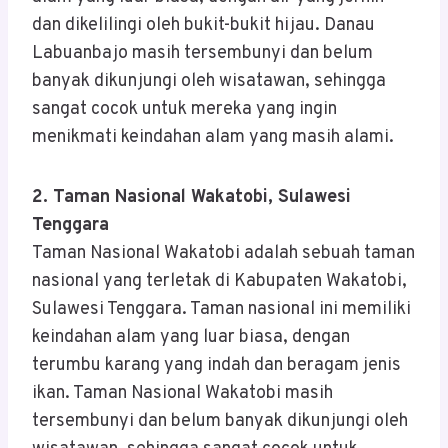
dan dikelilingi oleh bukit-bukit hijau. Danau
Labuanbajo masih tersembunyi dan belum
banyak dikunjungi oleh wisatawan, sehingga
sangat cocok untuk mereka yang ingin
menikmati keindahan alam yang masih alami.
2. Taman Nasional Wakatobi, Sulawesi
Tenggara
Taman Nasional Wakatobi adalah sebuah taman
nasional yang terletak di Kabupaten Wakatobi,
Sulawesi Tenggara. Taman nasional ini memiliki
keindahan alam yang luar biasa, dengan
terumbu karang yang indah dan beragam jenis
ikan. Taman Nasional Wakatobi masih
tersembunyi dan belum banyak dikunjungi oleh