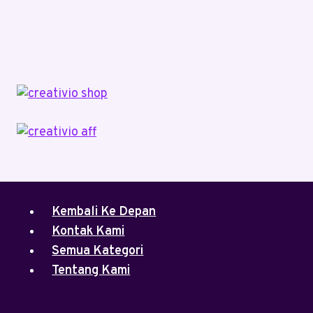
Kembali Ke Depan
Kontak Kami
Semua Kategori
Tentang Kami