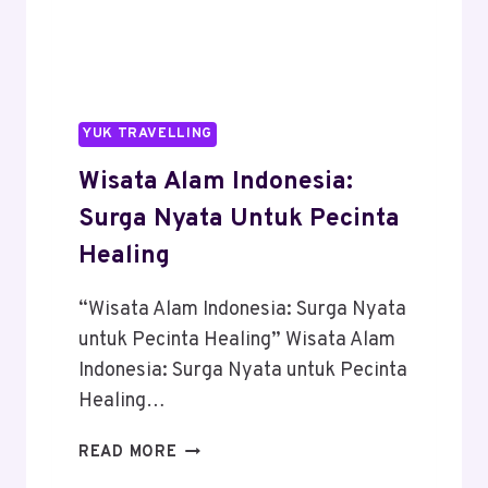
YUK TRAVELLING
Wisata Alam Indonesia:
Surga Nyata Untuk Pecinta
Healing
“Wisata Alam Indonesia: Surga Nyata
untuk Pecinta Healing” Wisata Alam
Indonesia: Surga Nyata untuk Pecinta
Healing…
WISATA
READ MORE
ALAM