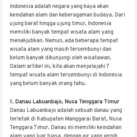
Indonesia adalah negara yang kaya akan
keindahan alam dan keberagaman budaya. Dari
ujung barat hingga ujung timur, Indonesia
memiliki banyak tempat wisata alam yang
menakjubkan. Namun, ada beberapa tempat
wisata alam yang masih tersembunyi dan
belum banyak dikunjungi oleh wisatawan.
Dalam artikel ini, kita akan menjelajahi 7
tempat wisata alam tersembunyi di Indonesia
yang belum banyak orang tahu.
1. Danau Labuanbajo, Nusa Tenggara Timur
Danau Labuanbajo adalah sebuah danau yang
terletak di Kabupaten Manggarai Barat, Nusa
Tenggara Timur. Danau ini memiliki keindahan
alam yang luar biasa, dengan air yang jernih