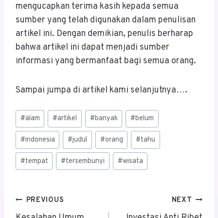
mengucapkan terima kasih kepada semua
sumber yang telah digunakan dalam penulisan
artikel ini. Dengan demikian, penulis berharap
bahwa artikel ini dapat menjadi sumber
informasi yang bermanfaat bagi semua orang.
Sampai jumpa di artikel kami selanjutnya….
Post
#
alam
#
artikel
#
banyak
#
belum
Tags:
#
indonesia
#
judul
#
orang
#
tahu
#
tempat
#
tersembunyi
#
wisata
Post
PREVIOUS
NEXT
Kesalahan Umum
Investasi Anti Ribet