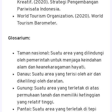
Kreatif. (2020). Strategi Pengembangan
Pariwisata Indonesia.
World Tourism Organization. (2020). World
Tourism Barometer.
Glosarium:
Taman nasional: Suatu area yang dilindungi
oleh pemerintah untuk menjaga keindahan
alam dan keanekaragaman hayati.
Danau: Suatu area yang terisi oleh air dan
dikelilingi oleh daratan.
Gunung: Suatu area yang terletak di atas
permukaan tanah dan memiliki ketinggian
yang relatif tinggi.
Pantai: Suatu area yang terletak di tepi