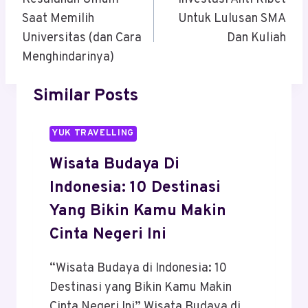
Navigation
Saat Memilih
Untuk Lulusan SMA
Universitas (dan Cara
Dan Kuliah
Menghindarinya)
Similar Posts
YUK TRAVELLING
Wisata Budaya Di
Indonesia: 10 Destinasi
Yang Bikin Kamu Makin
Cinta Negeri Ini
“Wisata Budaya di Indonesia: 10
Destinasi yang Bikin Kamu Makin
Cinta Negeri Ini” Wisata Budaya di…