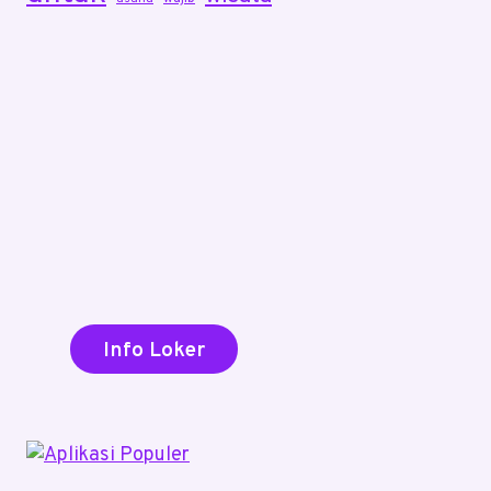
Info Loker