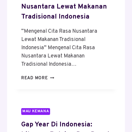
Nusantara Lewat Makanan
Tradisional Indonesia
“Mengenal Cita Rasa Nusantara
Lewat Makanan Tradisional
Indonesia” Mengenal Cita Rasa
Nusantara Lewat Makanan
Tradisional Indonesia…
MENGENAL
READ MORE
CITA
RASA
NUSANTARA
LEWAT
MAKANAN
MAU KEMANA
TRADISIONAL
Gap Year Di Indonesia:
INDONESIA