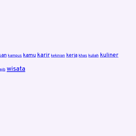
karir
kuliner
san
kamu
kerja
khas
kuliah
kampus
kekinian
wisata
ajib