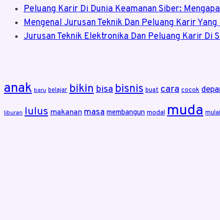
Peluang Karir Di Dunia Keamanan Siber: Mengap
Mengenal Jurusan Teknik Dan Peluang Karir Yang
Jurusan Teknik Elektronika Dan Peluang Karir Di S
anak
bikin
bisnis
bisa
cara
depa
cocok
belajar
buat
baru
muda
lulus
masa
makanan
membangun
modal
mula
liburan