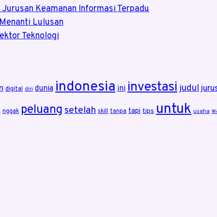
a Jurusan Keamanan Informasi Terpadu
 Menanti Lulusan
ektor Teknologi
indonesia
investasi
judul
juru
n
dunia
ini
digital
diri
untuk
peluang
setelah
tapi
tips
i
nggak
skill
tanpa
w
usaha