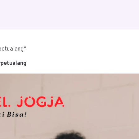
petualang”
rpetualang